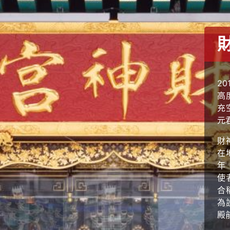
2
高
充
元
財
在
年
使
合
為
殿