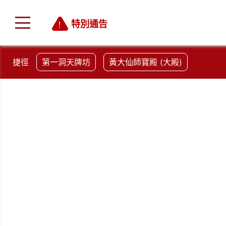
特別通告
捷徑
第一洞天牌坊
黃大仙師寶殿 (大殿)