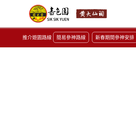
推介遊園路線
簡易參神路線
新春期間參神安排