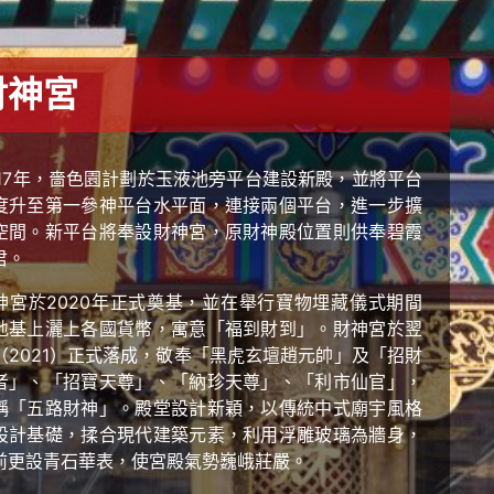
財神宮
017年，嗇色園計劃於玉液池旁平台建設新殿，並將平台
度升至第一參神平台水平面，連接兩個平台，進一步擴
空間。新平台將奉設財神宮，原財神殿位置則供奉碧霞
君。
神宮於2020年正式奠基，並在舉行寶物埋藏儀式期間
地基上灑上各國貨幣，寓意「福到財到」。財神宮於翌
（2021）正式落成，敬奉「黑虎玄壇趙元帥」及「招財
者」、「招寶天尊」、「納珍天尊」、「利市仙官」，
稱「五路財神」。殿堂設計新穎，以傳統中式廟宇風格
設計基礎，揉合現代建築元素，利用浮雕玻璃為牆身，
前更設青石華表，使宮殿氣勢巍峨莊嚴。