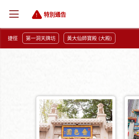
特別通告
捷徑
第一洞天牌坊
黃大仙師寶殿 (大殿)