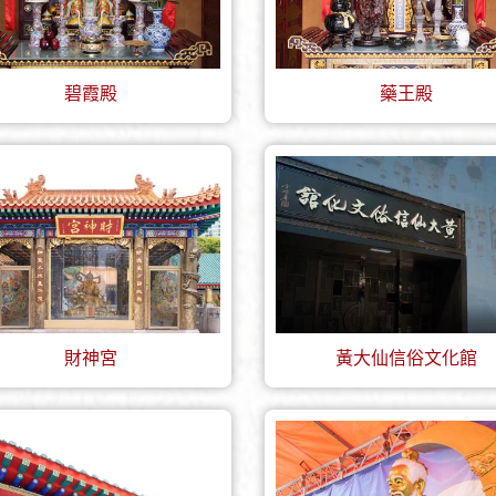
碧霞殿
藥王殿
財神宮
黃大仙信俗文化館