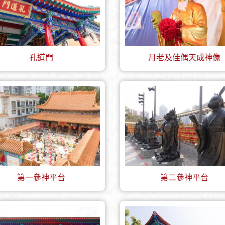
孔道門
月老及佳偶天成神像
第一參神平台
第二參神平台