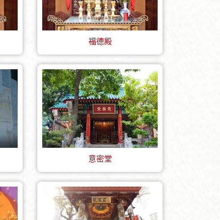
福德殿
意密堂