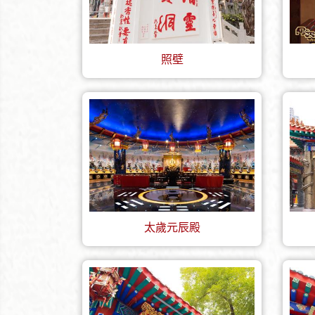
照壁
太歲元辰殿