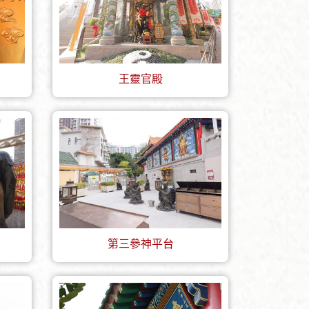
王靈官殿
第三參神平台