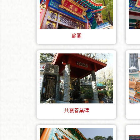
麟閣
共襄善業碑