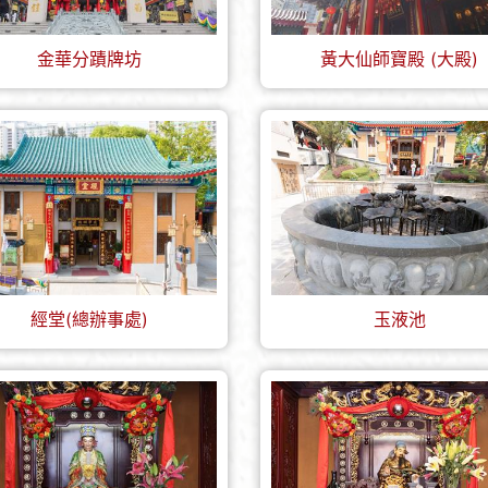
金華分蹟牌坊
黃大仙師寶殿 (大殿)
經堂(總辦事處)
玉液池