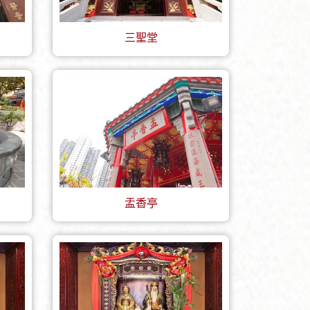
三聖堂
盂香亭
+
-