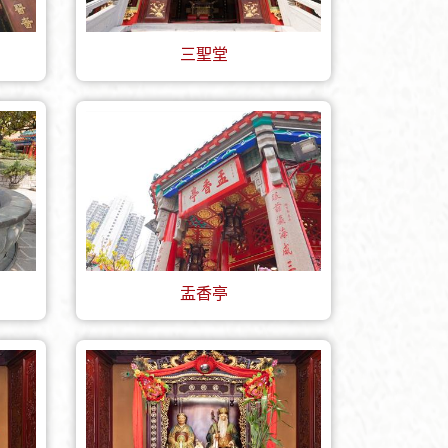
三聖堂
盂香亭
+
-