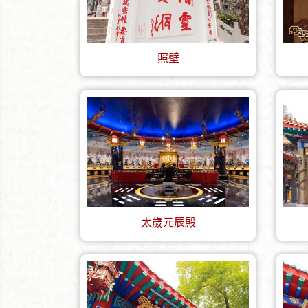
照壁
太歲元辰殿