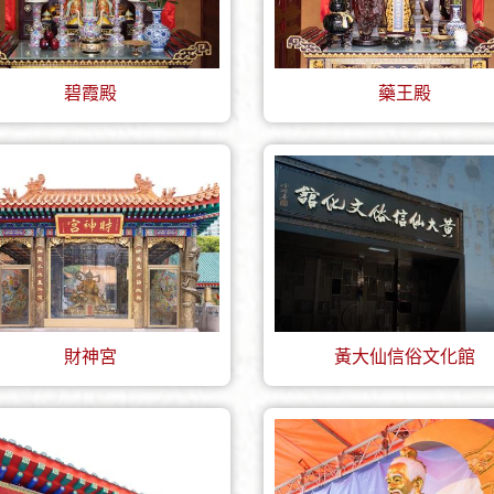
碧霞殿
藥王殿
財神宮
黃大仙信俗文化館