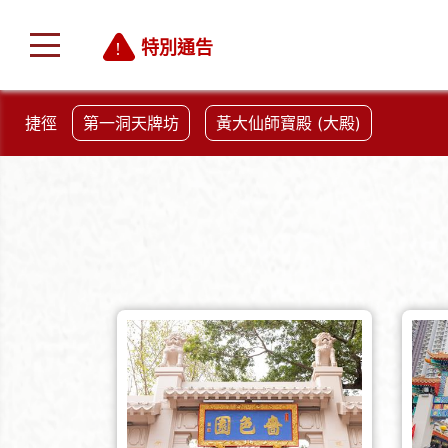
特別通告
捷徑
第一洞天牌坊
黃大仙師寶殿 (大殿)