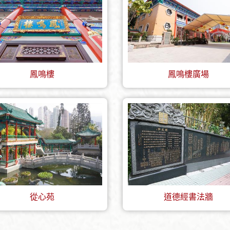
鳳鳴樓
鳳鳴樓廣場
從心苑
道德經書法牆