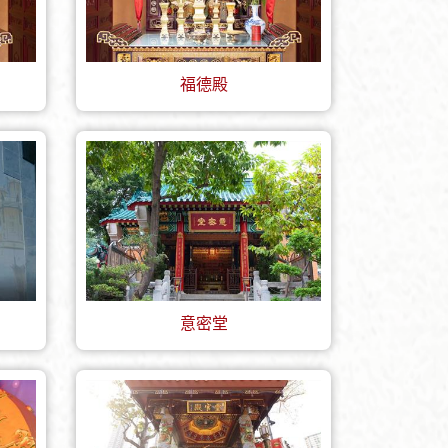
福德殿
意密堂