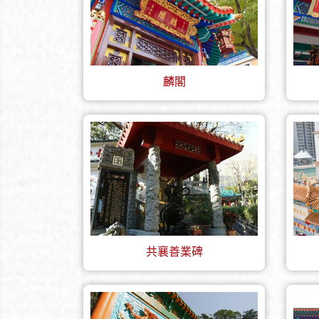
麟閣
共襄善業碑