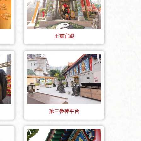
王靈官殿
第三參神平台