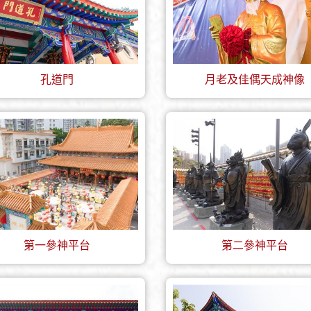
孔道門
月老及佳偶天成神像
第一參神平台
第二參神平台