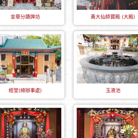
金華分蹟牌坊
黃大仙師寶殿 (大殿)
經堂(總辦事處)
玉液池