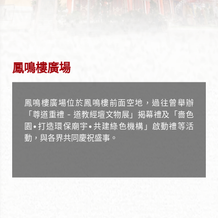
鳳鳴樓廣場
鳳鳴樓廣場位於鳳鳴樓前面空地，過往曾舉辦
「尊道重禮 - 道教經壇文物展」揭幕禮及「嗇色
園•打造環保廟宇•共建綠色機構」啟動禮等活
動，與各界共同慶祝盛事。