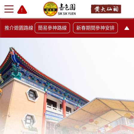
推介遊園路線
簡易參神路線
新春期間參神安排
+
-