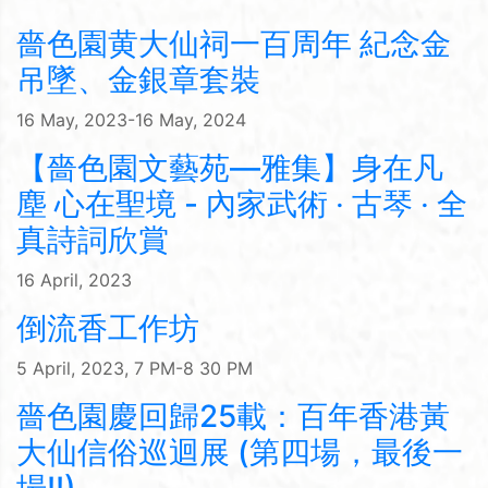
嗇色園黄大仙祠一百周年 紀念金
吊墜、金銀章套裝
16 May, 2023-16 May, 2024
【嗇色園文藝苑—雅集】身在凡
塵 心在聖境 - 內家武術 ‧ 古琴 ‧ 全
真詩詞欣賞
16 April, 2023
倒流香工作坊
5 April, 2023, 7 PM-8 30 PM
嗇色園慶回歸25載：百年香港黃
大仙信俗巡迴展 (第四場，最後一