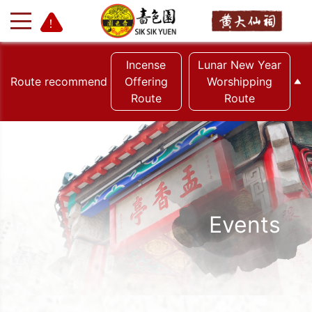
Incense
Lunar New Year
Route recommend
Offering
Worshipping
Route
Route
+
-
Events