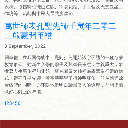
表演、懷舊特色攤位遊戲、簡易花燈、手工藝及天文觀星工
作坊等，藉此與市民大眾共慶佳節！
萬世師表孔聖先師壬寅年二零二
二啟蒙開筆禮
3 September, 2022
開筆禮，在我國傳統中，是對少兒開始識字習禮的一種啟蒙
教育形式，對新生入學的學子及其家長來說，意義重大，象
徵著人生新旅程的開始。嗇色園黃大仙祠為學童舉行宗教儀
式，禮拜孔聖先師，希望莘莘學子得神明庇佑，並為他們啟
蒙啟智的同時，亦能讓他們明白讀書做人的道理，為開學前
做好心態上的準備。
(current)
1
2
3
4
5
6