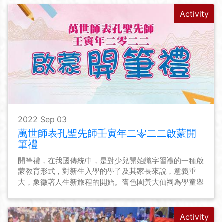
Activity
2022 Sep 03
萬世師表孔聖先師壬寅年二零二二啟蒙開
筆禮
開筆禮，在我國傳統中，是對少兒開始識字習禮的一種啟
蒙教育形式，對新生入學的學子及其家長來說，意義重
大，象徵著人生新旅程的開始。嗇色園黃大仙祠為學童舉
行宗教儀式，禮拜孔聖先師，希望莘莘學子得神明庇佑，
並為他們啟蒙啟智的同時，亦能讓他們明白讀書做人的道
理，為開學前做好心態上的準備。
Activity