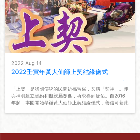
2022 Aug 14
2022壬寅年黃大仙師上契結緣儀式
「上契」是我國傳統的民間祈福習俗，又稱「契神」。即
與神明建立契約和擬親屬關係，祈求得到庇佑。自2016
年起，本園開始舉辦黃大仙師上契結緣儀式，善信可藉此
與黃大仙師上契，與仙師建立親近關係，為善信與黃大仙
師結善緣的途徑之一。本園亦會為契子女恆常舉辦活動，
讓契子女勿忘仙恩，時常普濟勸善，弘揚黃大仙信仰的教
義和文化。