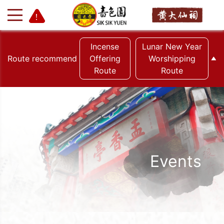
Incense
Lunar New Year
Route recommend
Offering
Worshipping
Route
Route
+
-
Events