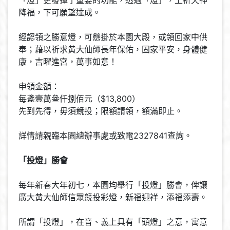
「燈」更發揮了重要的功能，透過「燈」，上祈天神
降福，下可願望達成。
經認領之勝意燈，可懸掛於本園大殿，或領回家中供
奉；藉以祈求黄大仙師長年保佑，固家平安，身體健
康，吉曜進宮，萬事如意！
申領金額：
每盞壹萬叄仟捌佰元（$13,800）
先到先得，毋須競投；限額請領，額滿即止。
詳情請親臨本園總辦事處或致電2327841查詢。
「投燈」勝會
每年新春大年初七，本園均舉行「投燈」勝會，俾讓
廣大黄大仙師信眾競投彩燈，新福迎祥，添福添壽。
所謂「投燈」，在音、義上具有「頭燈」之意，寓意