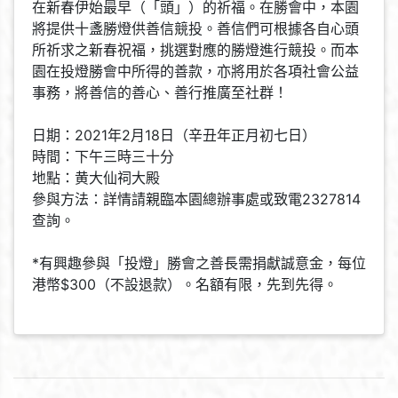
在新春伊始最早（「頭」）的祈福。在勝會中，本園
將提供十盞勝燈供善信競投。善信們可根據各自心頭
所祈求之新春祝福，挑選對應的勝燈進行競投。而本
園在投燈勝會中所得的善款，亦將用於各項社會公益
事務，將善信的善心、善行推廣至社群！
日期：2021年2月18日（辛丑年正月初七日）
時間：下午三時三十分
地點：黄大仙祠大殿
參與方法：詳情請親臨本園總辦事處或致電2327814
查詢。
*有興趣參與「投燈」勝會之善長需捐獻誠意金，每位
港幣$300（不設退款）。名額有限，先到先得。