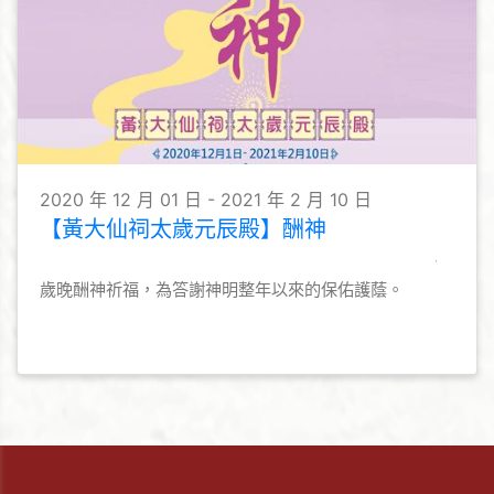
2020 年 12 月 01 日 - 2021 年 2 月 10 日
【黃大仙祠太歲元辰殿】酬神
歲晚酬神祈福，為答謝神明整年以來的保佑護蔭。