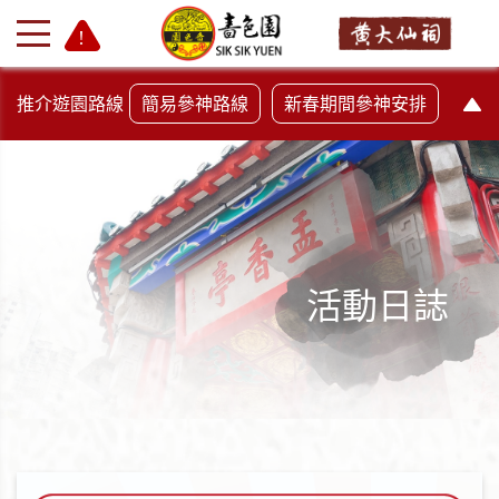
推介遊園路線
簡易參神路線
新春期間參神安排
活動日誌
+
-