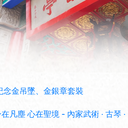
紀念金吊墜、金銀章套裝
塵 心在聖境 - 內家武術 ‧ 古琴 