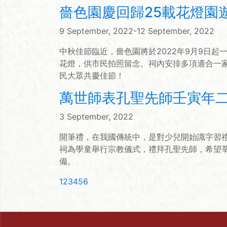
嗇色園慶回歸25載花燈園
9 September, 2022-12 September, 2022
中秋佳節臨近，嗇色園將於2022年9月9日
花燈，供市民拍照留念。祠內安排多項適合一
民大眾共慶佳節！
萬世師表孔聖先師壬寅年
3 September, 2022
開筆禮，在我國傳統中，是對少兒開始識字習
祠為學童舉行宗教儀式，禮拜孔聖先師，希望
備。
(current)
1
2
3
4
5
6