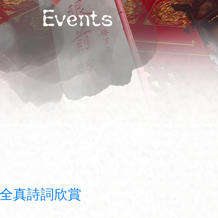
Events
‧ 全真詩詞欣賞
+
-