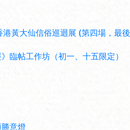
港黃大仙信俗巡迴展 (第四場，最後一
經》臨帖工作坊（初一、十五限定）
領勝意燈