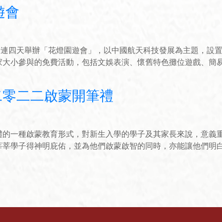
遊會
起一連四天舉辦「花燈園遊會」，以中國航天科技發展為主題，設
家大小參與的免費活動，包括文娛表演、懷舊特色攤位遊戲、簡
二零二二啟蒙開筆禮
禮的一種啟蒙教育形式，對新生入學的學子及其家長來說，意義
莘莘學子得神明庇佑，並為他們啟蒙啟智的同時，亦能讓他們明