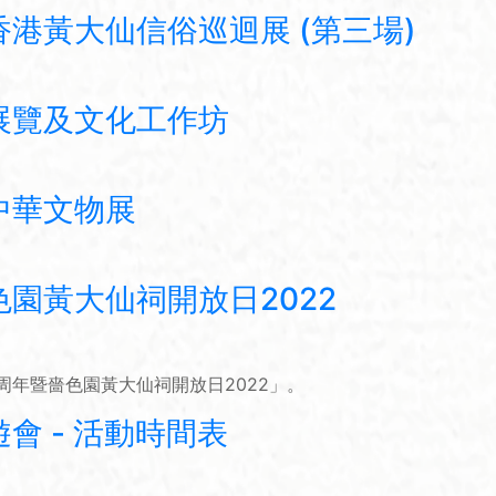
港黃大仙信俗巡迴展 (第三場)
展覽及文化工作坊
中華文物展
園黃大仙祠開放日2022
5周年暨嗇色園黃大仙祠開放日2022」。
會 - 活動時間表