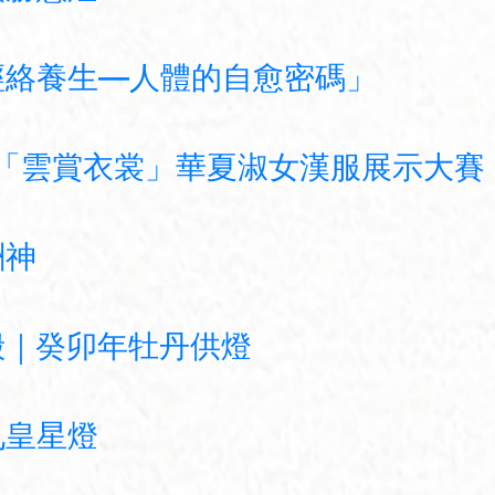
經絡養生—人體的自愈密碼」
節「雲賞衣裳」華夏淑女漢服展示大賽
酬神
殿｜癸卯年牡丹供燈
九皇星燈