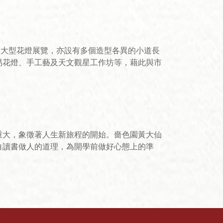
置大型花燈展覽，亦設有多個造型各異的小道長
易花燈、手工藝及天文觀星工作坊等，藉此與市
重大，象徵著人生新旅程的開始。嗇色園黃大仙
白讀書做人的道理，為開學前做好心態上的準