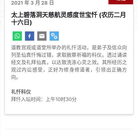
2021 年 3 月 28 日
太上碧落洞天慈航灵感度世宝忏 (农历二月
十六日)
道教宫观或道堂所举办的礼忏活动，是弟子及信众向
列圣仙真忏悔过错，求取赦罪祈福的科仪。透过诵读
经文及礼拜仙真，以达致洗涤心灵之效。其所经历之
观过内讼感受，正好为修身修道者，引领出正确方
向。
礼忏科仪
拜忏入坛时间：上午10时30分