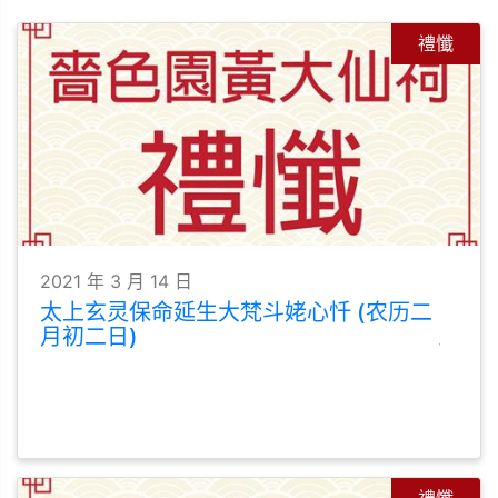
禮懺
2021 年 3 月 14 日
太上玄灵保命延生大梵斗姥心忏 (农历二
月初二日)