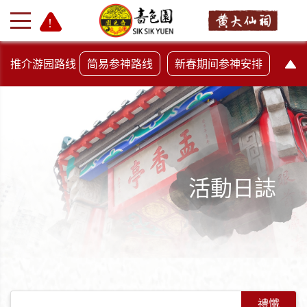
推介游园路线
简易参神路线
新春期间参神安排
活動日誌
+
-
禮懺