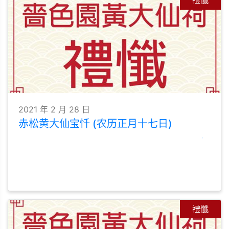
禮懺
2021 年 2 月 28 日
赤松黄大仙宝忏 (农历正月十七日)
禮懺