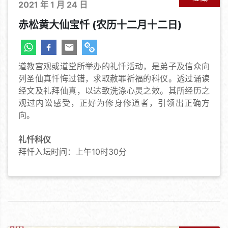
2021 年 1 月 24 日
赤松黄大仙宝忏 (农历十二月十二日)
道教宫观或道堂所举办的礼忏活动，是弟子及信众向
列圣仙真忏悔过错，求取赦罪祈福的科仪。透过诵读
经文及礼拜仙真，以达致洗涤心灵之效。其所经历之
观过内讼感受，正好为修身修道者，引领出正确方
向。
礼忏科仪
拜忏入坛时间：上午10时30分