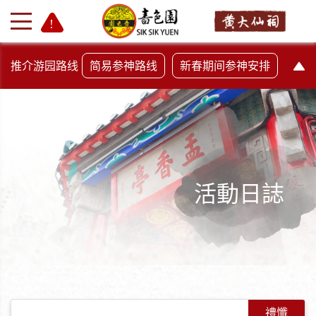
推介游园路线
简易参神路线
新春期间参神安排
活動日誌
+
-
禮懺