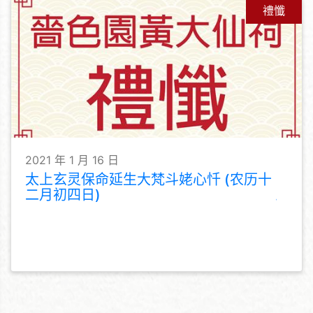
禮懺
2021 年 1 月 16 日
太上玄灵保命延生大梵斗姥心忏 (农历十
二月初四日)