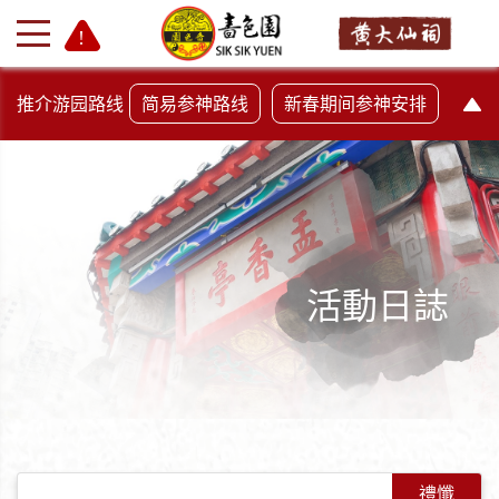
推介游园路线
简易参神路线
新春期间参神安排
活動日誌
+
-
禮懺