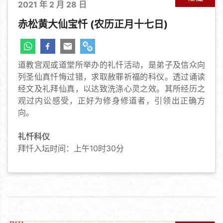
2021 年 2 月 28 日
赤松黄大仙宝忏 (农历正月十七日)
道教宫观或道堂所举办的礼忏活动，是弟子及信众向
列圣仙真忏悔过错，求取赦罪祈福的科仪。透过诵读
经文及礼拜仙真，以达致洗涤心灵之效。其所经历之
观过内讼感受，正好为修身修道者，引领出正确方
向。
礼忏科仪
拜忏入坛时间：上午10时30分