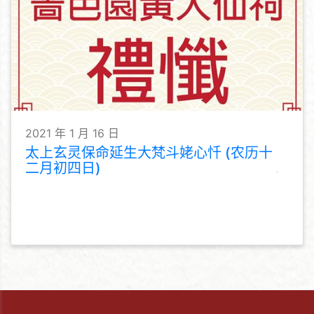
2021 年 1 月 16 日
太上玄灵保命延生大梵斗姥心忏 (农历十
二月初四日)