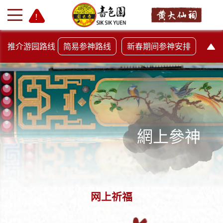
推介游园路线
简易参神路线
新春期间参神安排
網上參神
+
-
网上祈福