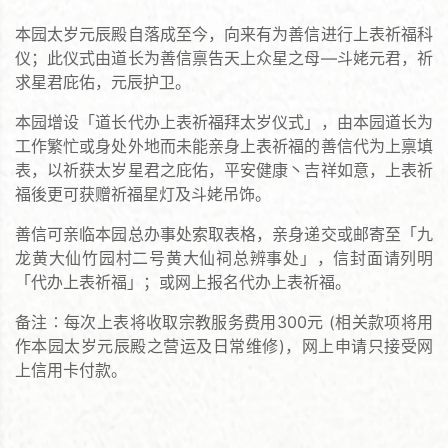
本园太岁元辰殿自落成至今，向来有为善信进行上表祈福科
仪；此仪式由道长为善信禀告天上众星之母—斗姥元君，祈
求星君庇佑，元辰护卫。
本园增设「道长代办上表祈福拜太岁仪式」，由本园道长为
工作繁忙或身处外地而未能亲身上表祈福的善信代为上禀填
表，以祈获太岁星君之庇佑，平安健康丶吉祥如意，上表祈
福後更可获赠祈福星灯及斗姥吊饰。
善信可亲临本园总办事处索取表格，亲身递交或邮寄至「九
龙黄大仙竹园村二号黄大仙祠总辨事处」，信封面请列明
「代办上表祈福」；或网上报名代办上表祈福。
备注∶每次上表将收取宗教服务费用300元 (相关款项将用
作本园太岁元辰殿之营运及日常维修)，网上申请只接受网
上信用卡付款。