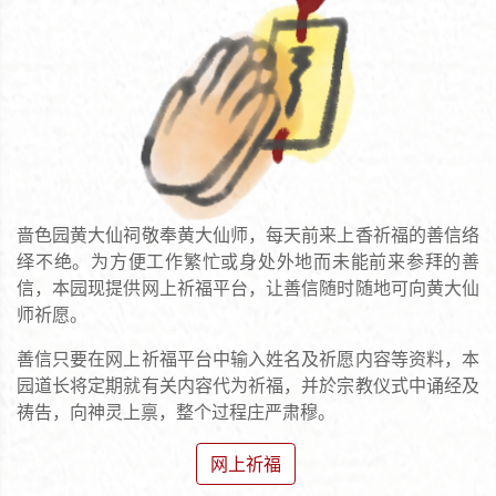
啬色园黄大仙祠敬奉黄大仙师，每天前来上香祈福的善信络
绎不绝。为方便工作繁忙或身处外地而未能前来参拜的善
信，本园现提供网上祈福平台，让善信随时随地可向黄大仙
师祈愿。
善信只要在网上祈福平台中输入姓名及祈愿内容等资料，本
园道长将定期就有关内容代为祈福，并於宗教仪式中诵经及
祷告，向神灵上禀，整个过程庄严肃穆。
网上祈福