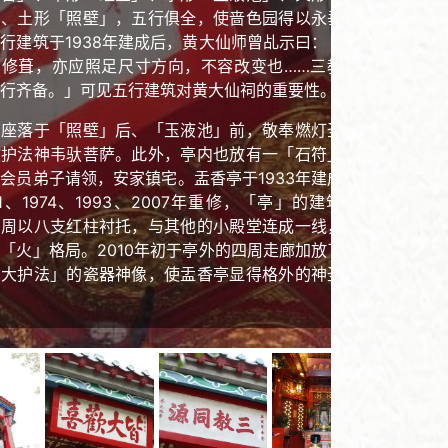
」、土形「照壁」，五行俱全，使啬色园得以永垂久
行建筑于1938年建成后，黄大仙师曾乩示曰：「日
有修葺，亦应照足尺寸方向，不容改变也……三教同
行齐备。」可见五行建筑对黄大仙祠的重要性。
亭座落于「照壁」后、「玉液池」前，敬奉燃灯圣佛
教护法神韦驮菩萨。此外，亭内也放有一「石符」拓
会员弟子请领，安家镇宅。盂香亭于1933年建成，
61、1974、1993、2007年重修，「亭」的建筑外
四周以八支红柱衬托，与其他的小殿堂连成一线，乃
「火」格局。2010年初于亭外的四周走廊加放了佛
四大护法」的瓷器神像，使盂香亭显得格外的神圣庄