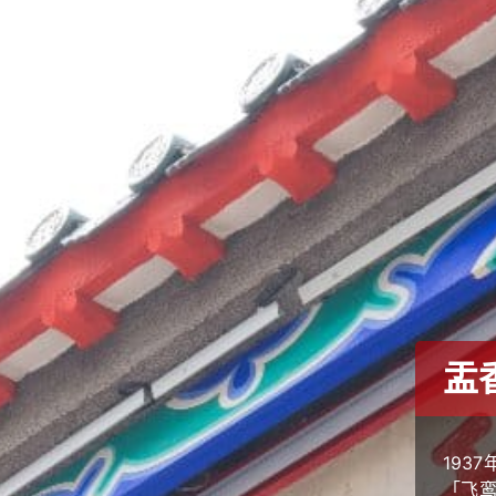
盂
193
「飞