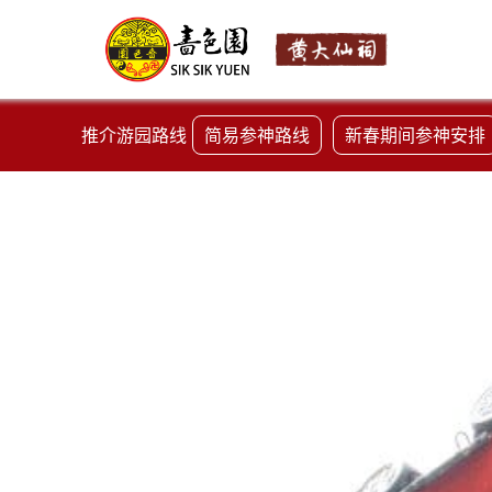
推介游园路线
简易参神路线
新春期间参神安排