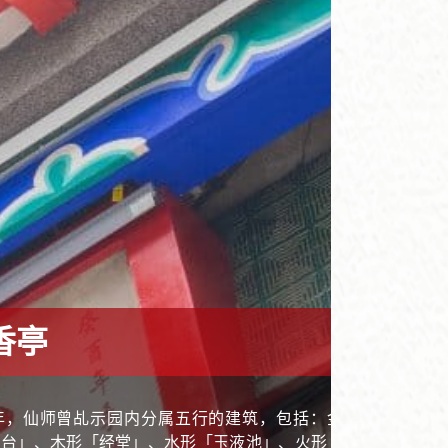
香亭
+
-
7年，仙师曾乩示园内分属五行的建筑，包括：金形
鸾台」、木形「经堂」、水形「玉液池」、火形「盂