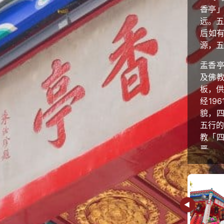
香亭
远。五
后如
源，五
盂香
及佛
板，供
经19
貌，
五行的
教「
严。