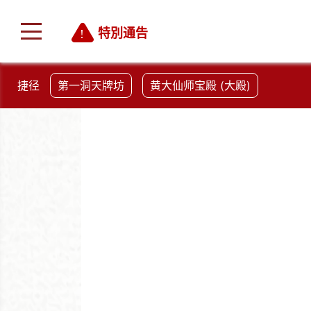
特別通告
捷径
第一洞天牌坊
黄大仙师宝殿 (大殿)