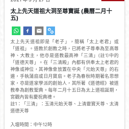
太上先天道祖大洞至尊寶誕 (農曆二月十
五)
太上先天道祖即是「老子」，簡稱「太上老君」或
「道祖」。道教於創教之時，已將老子尊奉為至高尊
神、大教主，他亦是道教最高神「三清」(註1)中的
「道德天尊」。在「三清殿」內都有供奉太上老君的
神像或神位，其神像會放置在中央「元始天尊」的右
邊，手執蒲扇或日月寶扇。老子為春秋時期著名思想
家，亦是道家學派的創始人，其所著《道德經》被道
教奉為創教聖典。每年二月十五日為太上道祖誕期，
宮觀內皆有慶祝典禮。
註1：「三清」：玉清元始天尊、上清靈寳天尊、太清
道德天尊
入壇時間：中午12時