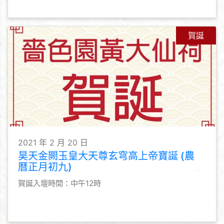
賀誕
2021 年 2 月 20 日
昊天金闕玉皇大天尊玄穹高上帝寶誕 (農
曆正月初九)
賀誕入壇時間：中午12時