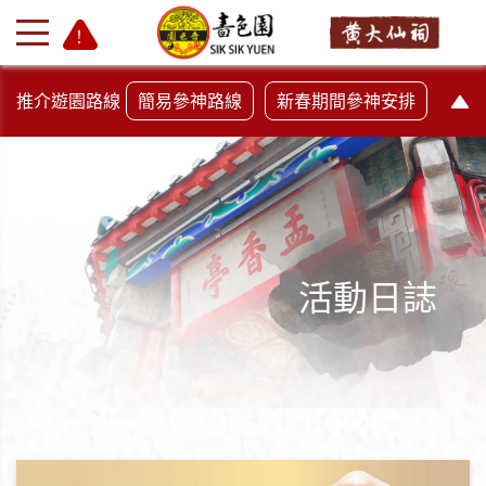
推介遊園路線
簡易參神路線
新春期間參神安排
活動日誌
+
-