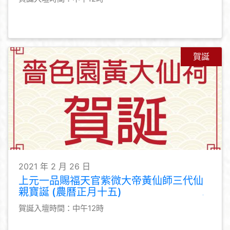
賀誕
2021 年 2 月 26 日
上元一品賜福天官紫微大帝黃仙師三代仙
親寶誕 (農曆正月十五)
賀誕入壇時間：中午12時