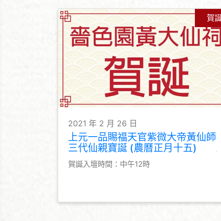
賀
2021 年 2 月 26 日
上元一品賜福天官紫微大帝黃仙師
三代仙親寶誕 (農曆正月十五)
賀誕入壇時間：中午12時