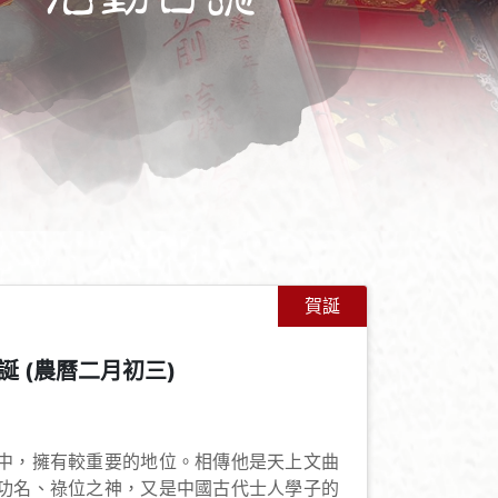
賀誕
 (農曆二月初三)
+
-
中，擁有較重要的地位。相傳他是天上文曲
功名、祿位之神，又是中國古代士人學子的