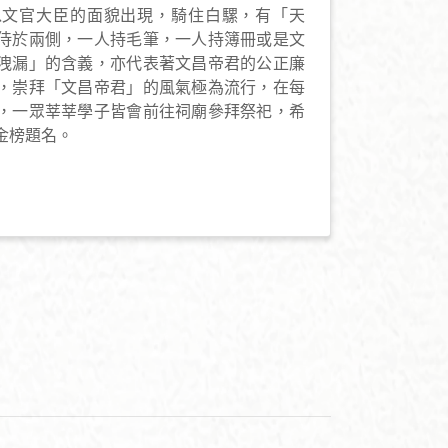
以文官大臣的面貌出現，騎住白騾，有「天
侍於兩側，一人持毛筆，一人持簿冊或是文
洩漏」的含義，亦代表著文昌帝君的公正廉
，崇拜「文昌帝君」的風氣極為流行，在每
，一眾莘莘學子皆會前往祠廟參拜祭祀，希
金榜題名。