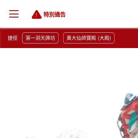
特別通告
捷徑
第一洞天牌坊
黃大仙師寶殿 (大殿)