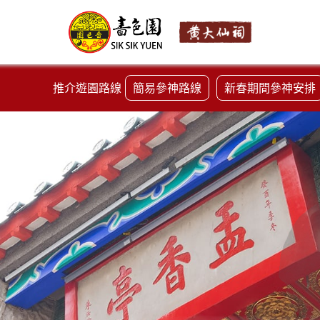
推介遊園路線
簡易參神路線
新春期間參神安排