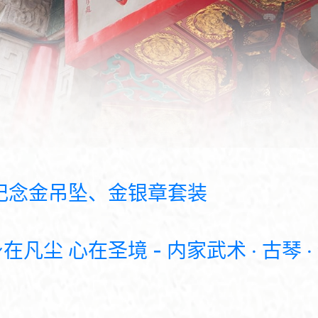
纪念金吊坠、金银章套装
尘 心在圣境 - 内家武术 ‧ 古琴 