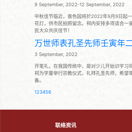
9 September, 2022-12 September, 2022
中秋佳节临近，啬色园将於2022年9月9日
花灯，供市民拍照留念。祠内安排多项适合一
民大众共庆佳节！
万世师表孔圣先师壬寅年
3 September, 2022
开笔礼，在我国传统中，是对少儿开始识字习
祠为学童举行宗教仪式，礼拜孔圣先师，希望
备。
(current)
1
2
3
4
5
6
联络资讯