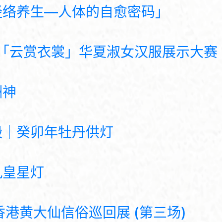
经络养生—人体的自愈密码」
「云赏衣裳」华夏淑女汉服展示大赛 
酬神
殿｜癸卯年牡丹供灯
九皇星灯
港黄大仙信俗巡回展 (第三场)