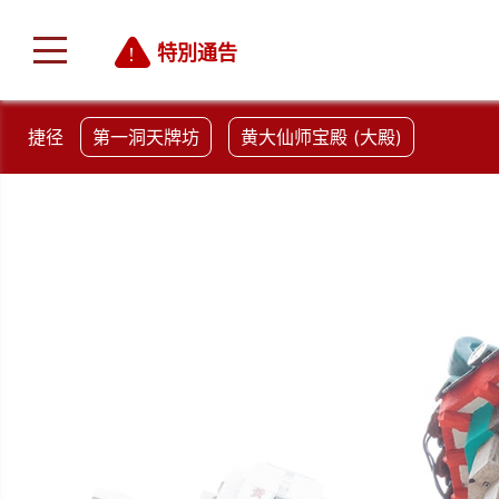
特別通告
捷径
第一洞天牌坊
黄大仙师宝殿 (大殿)