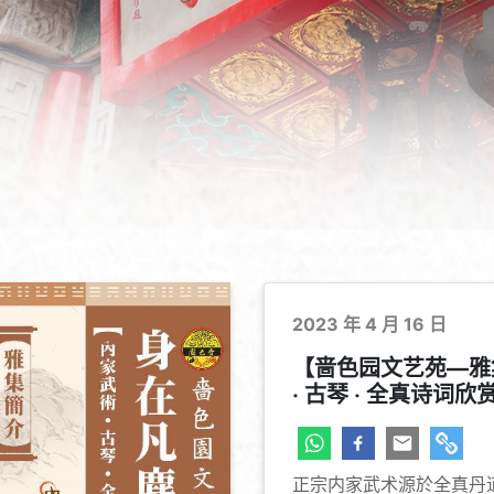
2023 年 4 月 16 日
【啬色园文艺苑—雅集
‧ 古琴 ‧ 全真诗词欣
正宗内家武术源於全真丹