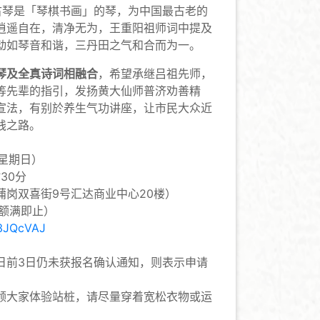
 古琴是「琴棋书画」的琴，为中国最古老的
逍遥自在，清净无为，王重阳祖师词中提及
动如琴音和谐，三丹田之气和合而为一。
琴及全真诗词相融合
，希望承继吕祖先师，
等先辈的指引，发扬黄大仙师普济劝善精
宣法，有别於养生气功讲座，让市民大众近
践之路。
（星期日）
30分
蒲岗双喜街9号汇达商业中心20楼）
，额满即止）
y/3JQcVAJ
日前3日仍未获报名确认通知，则表示申请
领大家体验站桩，请尽量穿着宽松衣物或运