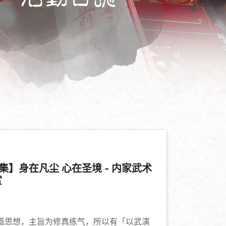
文化
】身在凡尘 心在圣境 - 内家武术
赏
+
-
道思想，主旨为修真练气，所以有「以武演