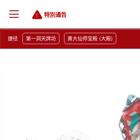
特別通告
捷径
第一洞天牌坊
黄大仙师宝殿 (大殿)