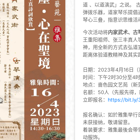
道 、以道演武」之说。
弹拨乐器，道家琴乐提倡
琴心三叠，指意识思维活
今次活动将
内家武术、古
王重阳祖师、张三丰真人
神，用全新的方式去弘道
距离体验道教精神及其实
日期：2023年4月16日
时间：下午2时30分至4时
地点：啬色园文艺苑（新
名额：50人（先报先得
立即报名：
https://bit.l
报名确认：如於雅集举行
未获接纳，敬请留意。
着装要求：雅集最後会带
动服饰。