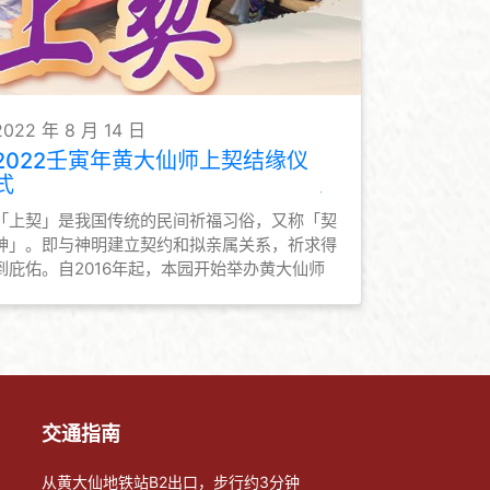
2022 年 8 月 14 日
2022壬寅年黄大仙师上契结缘仪
式
「上契」是我国传统的民间祈福习俗，又称「契
神」。即与神明建立契约和拟亲属关系，祈求得
到庇佑。自2016年起，本园开始举办黄大仙师
上契结缘仪式，善信可藉此与黄大仙师上契，与
仙师建立亲近关系，为善信与黄大仙师结善缘的
途径之一。本园亦会为契子女恒常举办活动，让
契子女勿忘仙恩，时常普济劝善，弘扬黄大仙信
仰的教义和文化。
交通指南
从黄大仙地铁站B2出口，步行约3分钟