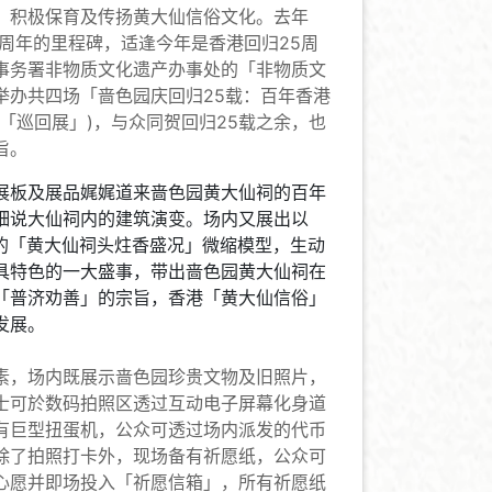
，积极保育及传扬黄大仙信俗文化。去年
百周年的里程碑，适逢今年是香港回归25周
事务署非物质文化遗产办事处的「非物质文
举办共四场「啬色园庆回归25载：百年香港
「巡回展」)，与众同贺回归25载之余，也
旨。
展板及展品娓娓道来啬色园黄大仙祠的百年
细说大仙祠内的建筑演变。场内又展出以
一的「黄大仙祠头炷香盛况」微缩模型，生动
具特色的一大盛事，带出啬色园黄大仙祠在
「普济劝善」的宗旨，香港「黄大仙信俗」
发展。
素，场内既展示啬色园珍贵文物及旧照片，
士可於数码拍照区透过互动电子屏幕化身道
有巨型扭蛋机，公众可透过场内派发的代币
除了拍照打卡外，现场备有祈愿纸，公众可
心愿并即场投入「祈愿信箱」，所有祈愿纸