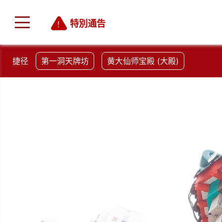
特別通告
捷径
第一洞天牌坊
黄大仙师宝殿 (大殿)