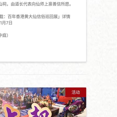
仙祠，由道长代表向仙师上禀善信所愿。
5载：百年香港黄大仙信俗巡回展」详情
1月7日
中庭）
活动