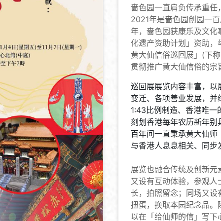
啬色园一直肩负传承重任
2021年是啬色园创园一
年，啬色园获康乐及文化
化遗产资助计划」资助，
黄大仙信俗巡回展」(下称
贯彻推广黄大仙信俗的宗
巡回展展览内容丰富，以
变迁、各项善业发展，并
1:43比例制造、香港唯
刻划香港每年农历新年别
百年间一直秉承黄大仙师
与香港人息息相关、同步
展览也融合传统及创新元
又设有互动体验，参观人
长，拍照留念；同场又设
扭蛋，换取本园纪念品。
以在「给仙师的信」写下