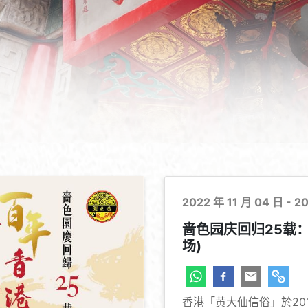
2022 年 11 月 04 日 - 2
啬色园庆回归25载
场)
香港「黄大仙信俗」於20