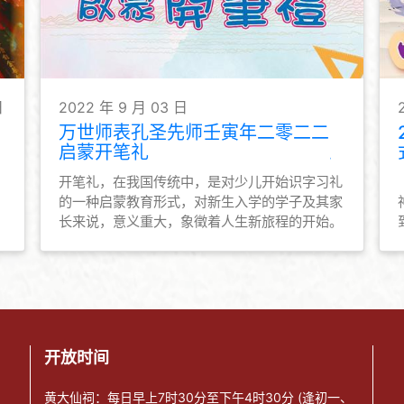
日
2022 年 9 月 03 日
万世师表孔圣先师壬寅年二零二二
启蒙开笔礼
开笔礼，在我国传统中，是对少儿开始识字习礼
的一种启蒙教育形式，对新生入学的学子及其家
长来说，意义重大，象徵着人生新旅程的开始。
啬色园黄大仙祠为学童举行宗教仪式，礼拜孔圣
先师，希望莘莘学子得神明庇佑，并为他们启蒙
启智的同时，亦能让他们明白读书做人的道理，
为开学前做好心态上的准备。
开放时间
黄大仙祠：每日早上7时30分至下午4时30分 (逢初一、