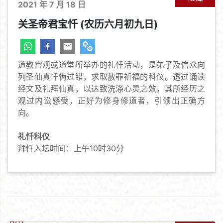
2021 年 7 月 18 日
关圣帝君宝忏 (农历六月初九日)
道教宫观或道堂所举办的礼忏活动，是弟子及信众向
列圣仙真忏悔过错，求取赦罪祈福的科仪。透过诵读
经文及礼拜仙真，以达致洗涤心灵之效。其所经历之
观过内讼感受，正好为修身修道者，引领出正确方
向。
礼忏科仪
拜忏入坛时间：上午10时30分