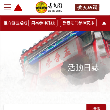
推介游园路线
简易参神路线
新春期间参神安排
活動日誌
+
-
禮懺