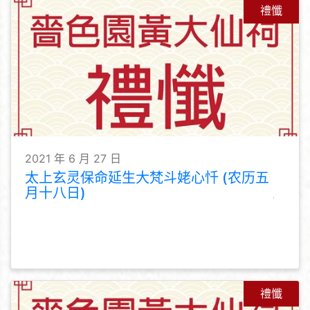
禮懺
2021 年 6 月 27 日
太上玄灵保命延生大梵斗姥心忏 (农历五
月十八日)
禮懺