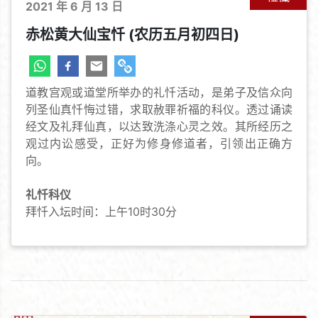
2021 年 6 月 13 日
赤松黄大仙宝忏 (农历五月初四日)
道教宫观或道堂所举办的礼忏活动，是弟子及信众向
列圣仙真忏悔过错，求取赦罪祈福的科仪。透过诵读
经文及礼拜仙真，以达致洗涤心灵之效。其所经历之
观过内讼感受，正好为修身修道者，引领出正确方
向。
礼忏科仪
拜忏入坛时间：上午10时30分