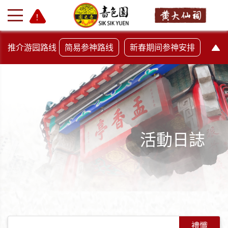
推介游园路线
简易参神路线
新春期间参神安排
活動日誌
+
-
禮懺