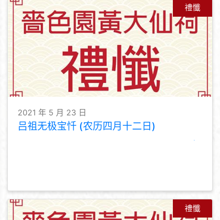
禮懺
2021 年 5 月 23 日
吕祖无极宝忏 (农历四月十二日)
禮懺