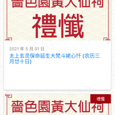
2021 年 5 月 01 日
太上玄灵保命延生大梵斗姥心忏 (农历三
月廿十日)
禮懺