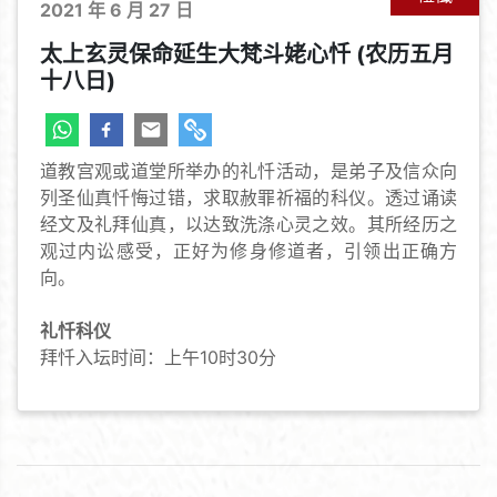
2021 年 6 月 27 日
太上玄灵保命延生大梵斗姥心忏 (农历五月
十八日)
道教宫观或道堂所举办的礼忏活动，是弟子及信众向
列圣仙真忏悔过错，求取赦罪祈福的科仪。透过诵读
经文及礼拜仙真，以达致洗涤心灵之效。其所经历之
观过内讼感受，正好为修身修道者，引领出正确方
向。
礼忏科仪
拜忏入坛时间：上午10时30分