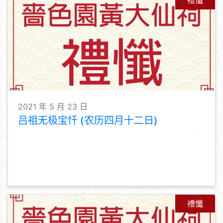
禮懺
2021 年 5 月 23 日
吕祖无极宝忏 (农历四月十二日)
禮懺