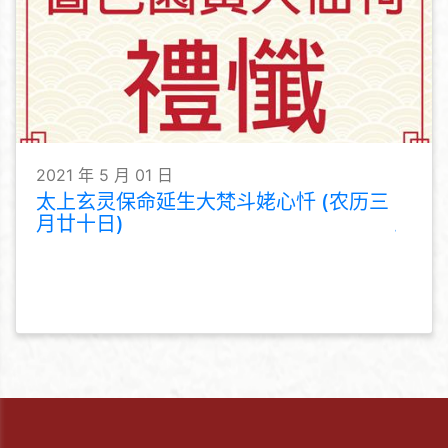
2021 年 5 月 01 日
太上玄灵保命延生大梵斗姥心忏 (农历三
月廿十日)