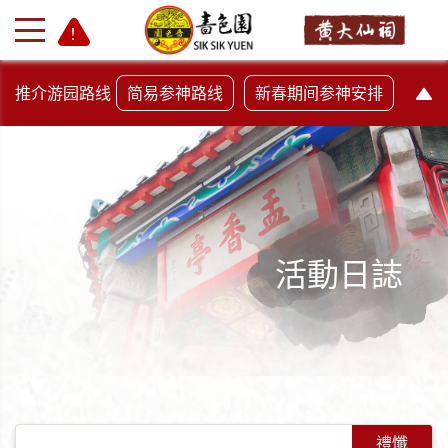
推介游园路线
简易参神路线
新春期间参神安排
活動日誌
+
-
禮懺