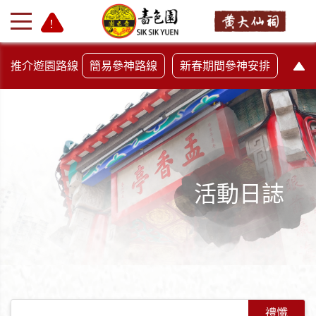
推介遊園路線
簡易參神路線
新春期間參神安排
活動日誌
+
-
禮懺