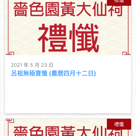
禮懺
2021 年 5 月 23 日
呂祖無極寶懺 (農曆四月十二日)
禮懺