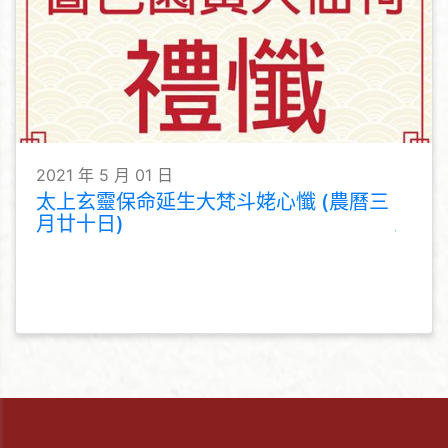
2021 年 5 月 01 日
太上玄靈保命延生大梵斗姥心懺 (農曆三
月廿十日)