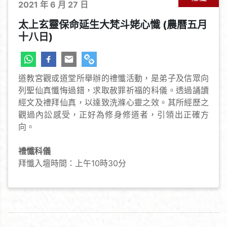
2021 年 6 月 27 日
太上玄靈保命延生大梵斗姥心懺 (農曆五月
十八日)
道教宮觀或道堂所舉辦的禮懺活動，是弟子及信眾向
列聖仙真懺悔過錯，求取赦罪祈福的科儀。透過誦讀
經文及禮拜仙真，以達致洗滌心靈之效。其所經歷之
觀過內訟感受，正好為修身修道者，引領出正確方
向。
禮懺科儀
拜懺入壇時間：上午10時30分