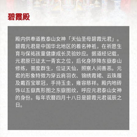
碧霞殿
殿内供奉道教泰山女神「天仙圣母碧霞元君」。
碧霞元君是中国华北地区的着名神祇，在祈愿生
育与保祐孩童健康成长灵验妙应。据道经记载，
元君原已证太一青玄之位，后化身陟降东嶽泰山
修练，普度群生，位证天仙，照察人间善恶。元
君的形象特徵为穿云肩羽衣、锦绣霞裙、云珠履
及戴百宝翠冠，手持玉圭，雍容慈祥。殿内地砖
饰以五嶽真形图之东嶽图纹，呼应元君泰山女神
的身份。每年农曆四月十八日是碧霞元君诞辰之
日。