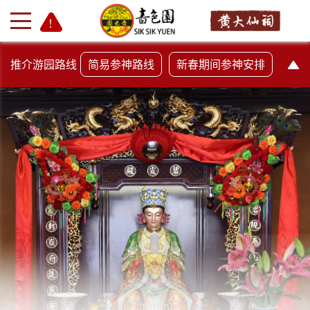
推介游园路线
简易参神路线
新春期间参神安排
+
-