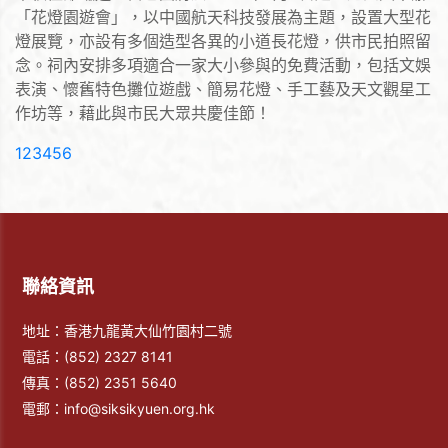
「花燈園遊會」，以中國航天科技發展為主題，設置大型花
燈展覽，亦設有多個造型各異的小道長花燈，供市民拍照留
念。祠內安排多項適合一家大小參與的免費活動，包括文娛
表演、懷舊特色攤位遊戲、簡易花燈、手工藝及天文觀星工
作坊等，藉此與市民大眾共慶佳節！
(current)
1
2
3
4
5
6
聯絡資訊
地址：香港九龍黃大仙竹園村二號
電話：
(852) 2327 8141
傳真：
(852) 2351 5640
電郵：
info@siksikyuen.org.hk