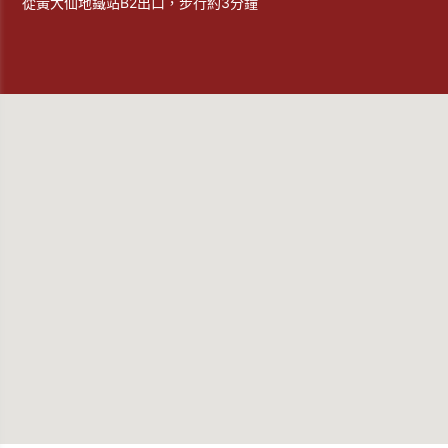
從黃大仙地鐵站B2出口，步行約3分鐘