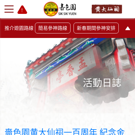
推介遊園路線
簡易參神路線
新春期間參神安排
活動日誌
+
-
嗇色園黄大仙祠一百周年 紀念金