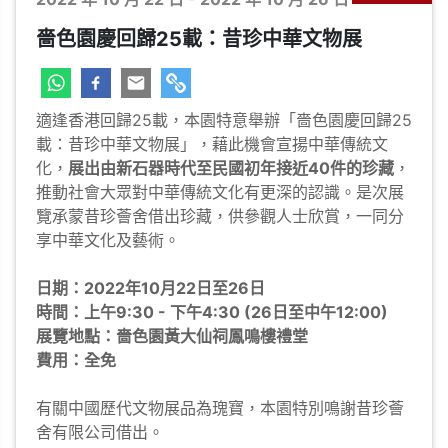
嗇色園慶回歸25載：昔珍中華文物展
適逢香港回歸25載，本園特意舉辦「嗇色園慶回歸25
載：昔珍中華文物展」，藉此機會宣揚中華傳統文
化，
展出由新石器時代至民國初年接近40件的珍藏
，
推動社會大眾對中華傳統文化有更深的認識。是次展
覽承蒙昔珍薈舍借出珍藏，供參觀人士欣賞，一同分
享中華文化及藝術。
日期：2022年10月22日至26日
時間：上午9:30 - 下午4:30 (26日至中午12:00)
展覽地點：嗇色園黃大仙祠鳳鳴樓禮堂
費用：全免
有關中國歷代文物展品為瑰寶，本園特別鳴謝昔珍薈
舍有限公司借出。