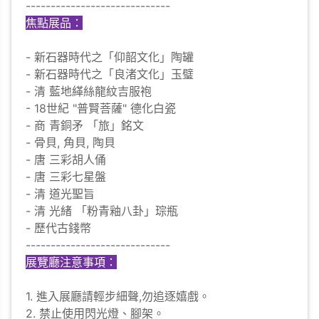
-----------------------------
焦點展品：
- 新石器時代之「仰韶文化」陶罐
- 新石器時代之「良渚文化」玉璧
- 清 藍地緙絲龍紋吉服袍
- 18世紀 "普賢菩薩" 德化白瓷
- 商 青銅矛 「旅」銘文
- 骨貝, 角貝, 陶貝
- 唐 三彩胡人俑
- 唐 三彩七星盤
- 清 道光聖旨
- 清 光緒 「粉青釉八卦」琮瓶
- 歷代古錢幣
-----------------------------
展覽廳注意事項：
1. 進入展廳請輕步細聲,勿追逐嬉戲。
2. 禁止使用閃光燈、腳架。