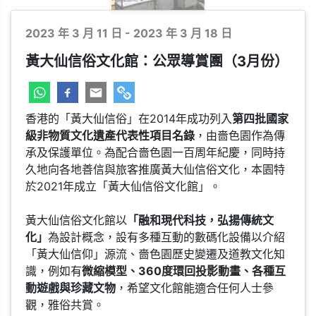
文化
2023 年 3 月 11 日 - 2023 年 3 月 18 日
黃大仙信俗文化館：公眾導賞團（3月份）
香港的「黃大仙信俗」在2014年成功列入
第四批國家
級非物質文化遺產代表性項目名錄
，由嗇色園作為傳
承及保護單位。為配合嗇色園一百周年紀慶，同時持
久地向各地善信與旅客推廣黃大仙信俗文化，本園特
於2021年成立「黃大仙信俗文化館」。
黃大仙信俗文化館以
「融和現代科技，弘揚傳統文
化」
為設計概念，設有多種互動的數碼化設備以介紹
「黃大仙信仰」源流、嗇色園歷史變遷及道教文化知
識，例如有
微縮模型、360度環回投影動畫、各種互
動遊戲與珍藏文物
，希望文化館能適合任何人士參
觀，雅俗共賞。