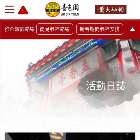
推介遊園路線
簡易參神路線
新春期間參神安排
活動日誌
+
-