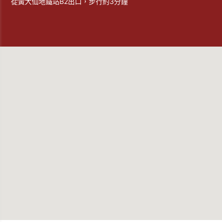
從黃大仙地鐵站B2出口，步行約3分鐘