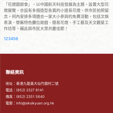
「花燈園遊會」，以中國航天科技發展為主題，設置大型花
燈展覽，亦設有多個造型各異的小道長花燈，供市民拍照留
念。祠內安排多項適合一家大小參與的免費活動，包括文娛
表演、懷舊特色攤位遊戲、簡易花燈、手工藝及天文觀星工
作坊等，藉此與市民大眾共慶佳節！
(current)
1
2
3
4
5
6
聯絡資訊
地址：香港九龍黃大仙竹園村二號
電話：
(852) 2327 8141
傳真：
(852) 2351 5640
電郵：
info@siksikyuen.org.hk