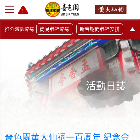
推介遊園路線
簡易參神路線
新春期間參神安排
活動日誌
+
-
嗇色園黄大仙祠一百周年 紀念金