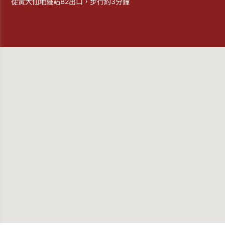
從黃大仙地鐵站B2出口，步行約3分鐘