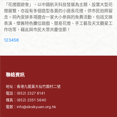
「花燈園遊會」，以中國航天科技發展為主題，設置大型花
燈展覽，亦設有多個造型各異的小道長花燈，供市民拍照留
念。祠內安排多項適合一家大小參與的免費活動，包括文娛
表演、懷舊特色攤位遊戲、簡易花燈、手工藝及天文觀星工
作坊等，藉此與市民大眾共慶佳節！
(current)
1
2
3
4
5
6
聯絡資訊
地址：香港九龍黃大仙竹園村二號
電話：
(852) 2327 8141
傳真：
(852) 2351 5640
電郵：
info@siksikyuen.org.hk