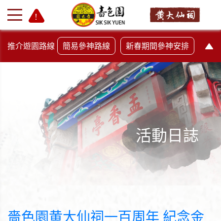
推介遊園路線
簡易參神路線
新春期間參神安排
活動日誌
+
-
嗇色園黄大仙祠一百周年 紀念金