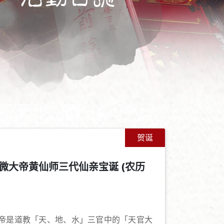
贺诞
微大帝黄仙师三代仙亲宝诞 (农历
+
-
帝是道教「天、地、水」三官中的「天官大