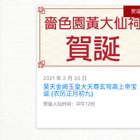
贺
2021 年 2 月 20 日
昊天金阙玉皇大天尊玄穹高上帝宝
诞 (农历正月初九)
贺诞入坛时间：中午12时