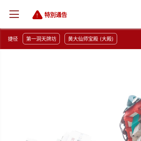
特別通告
捷径
第一洞天牌坊
黄大仙师宝殿 (大殿)