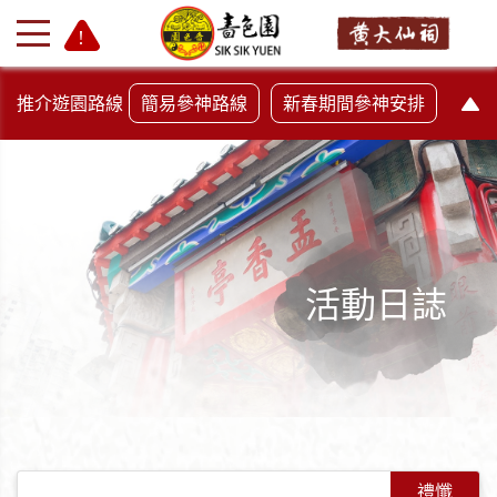
推介遊園路線
簡易參神路線
新春期間參神安排
活動日誌
+
-
禮懺