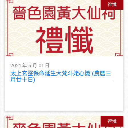
禮懺
2021 年 5 月 01 日
太上玄靈保命延生大梵斗姥心懺 (農曆三
月廿十日)
禮懺