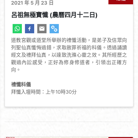
2021 年 5 月 23 日
呂祖無極寶懺 (農曆四月十二日)
道教宮觀或道堂所舉辦的禮懺活動，是弟子及信眾向
列聖仙真懺悔過錯，求取赦罪祈福的科儀。透過誦讀
經文及禮拜仙真，以達致洗滌心靈之效。其所經歷之
觀過內訟感受，正好為修身修道者，引領出正確方
向。
禮懺科儀
拜懺入壇時間：上午10時30分