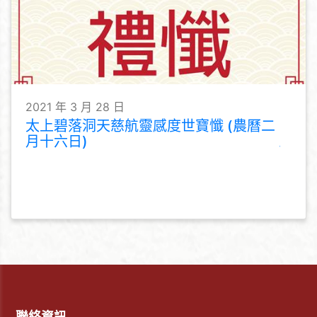
2021 年 3 月 28 日
太上碧落洞天慈航靈感度世寶懺 (農曆二
月十六日)
聯絡資訊