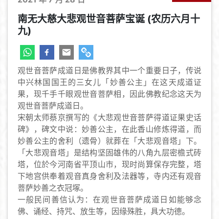
南无大慈大悲观世音菩萨宝诞 (农历六月十
九)
观世音菩萨成道日是佛教界其中一个重要日子，传说
中兴林国国王的三女儿「妙善公主」在这天成道证
果，现千手千眼观世音菩萨相，因此佛教纪念这天为
观世音菩萨成道日。
宋朝太师蔡京撰写的《大悲观世音菩萨得道证果史话
碑》，碑文中说：妙善公主，在此香山修炼得道，而
妙善公主的舍利（遗骨）就葬在「大悲观音塔」下。
「大悲观音塔」是结构坚固雄伟的八角九层密檐式砖
塔，位於今河南省平顶山市，现时尚算保存完整，塔
下地宫供奉着观音真身舍利及法器等，寺内还有观音
菩萨妙善之衣冠塚。
一般民间善信认为：在观世音菩萨成道日如能够念
佛、诵经、持咒、放生等，因缘殊胜，具大功德。