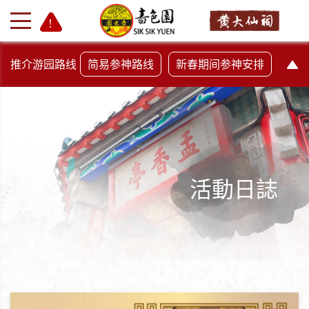
推介游园路线
简易参神路线
新春期间参神安排
活動日誌
+
-