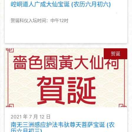
崆峒道人广成大仙宝诞 (农历六月初六)
贺诞科仪入坛时间：中午12时
贺诞
2021 年 7 月 12 日
南无三洲感应护法韦驮尊天菩萨宝诞 (农
历六月初三)