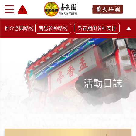
推介游园路线
简易参神路线
新春期间参神安排
活動日誌
+
-