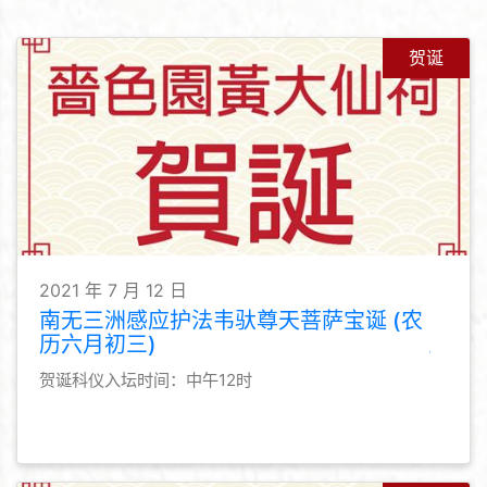
贺诞
2021 年 7 月 12 日
南无三洲感应护法韦驮尊天菩萨宝诞 (农
历六月初三)
贺诞科仪入坛时间：中午12时