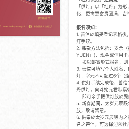
「供灯」以「牡丹」为形
化，更寓意富贵圆满，吉
报名须知：
1. 善信於填妥登记表格
灯手续。
2. 缴款方法包括：支票（
YUEN」)、现金或信用卡
如以邮寄形式报名，则
3. 善信可填写个人姓名
灯，字元不可超过6个（连
4. 供灯手续完成後，善
丹供灯，向斗姥元君默禀
即可亲手把供灯放於殿
5. 新春期间，太岁元辰殿
放，敬请留意。
6. 供奉於太岁元辰殿内
名之善信，可选择迎领牡