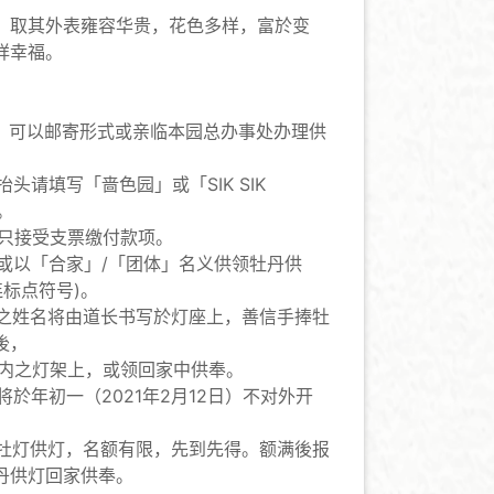
，取其外表雍容华贵，花色多样，富於变
祥幸福。
後，可以邮寄形式或亲临本园总办事处办理供
抬头请填写「啬色园」或「SIK SIK
。
只接受支票缴付款项。
，或以「合家」/「团体」名义供领牡丹供
标点符号)。
信之姓名将由道长书写於灯座上，善信手捧牡
後，
内之灯架上，或领回家中供奉。
将於年初一（2021年2月12日）不对外开
之牡灯供灯，名额有限，先到先得。额满後报
丹供灯回家供奉。