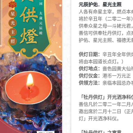
元辰护佑．星光主照
人各有命星主宰，燃点本
将於辛丑年（二零二一年
供奉众星之母—斗姥元君
善信可供奉牡丹供灯，点
护佑、星光主照、福德无
供灯日期：
辛丑年全年供
将由本园道长点灯。）
供灯地点：
啬色园黄大仙
供灯仪金：
港币一万元正
供领方法：
亲临本园总办
「牡丹供灯」开光洒净科
善信凡於二零二一年二月
邀出席於二月十二日（正
灯」开光洒净科仪。
「牡丹供灯」之寓意