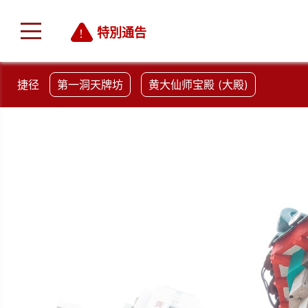
特別通告
捷径
第一洞天牌坊
黄大仙师宝殿 (大殿)