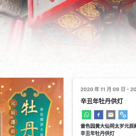
2020 年 11 月 09 日 - 2
辛丑年牡丹供灯
啬色园黄大仙祠太岁元辰
辛丑年牡丹供灯