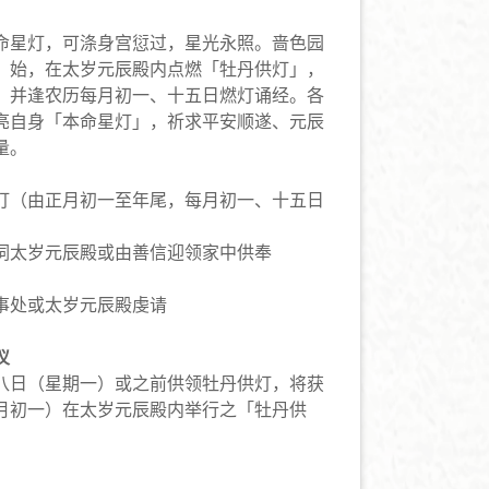
命星灯，可涤身宫愆过，星光永照。啬色园
）始，在太岁元辰殿内点燃「牡丹供灯」，
，并逢农历每月初一、十五日燃灯诵经。各
亮自身「本命星灯」，祈求平安顺遂、元辰
量。
灯（由正月初一至年尾，每月初一、十五日
祠太岁元辰殿或由善信迎领家中供奉
事处或太岁元辰殿虔请
仪
八日（星期一）或之前供领牡丹供灯，将获
月初一）在太岁元辰殿内举行之「牡丹供