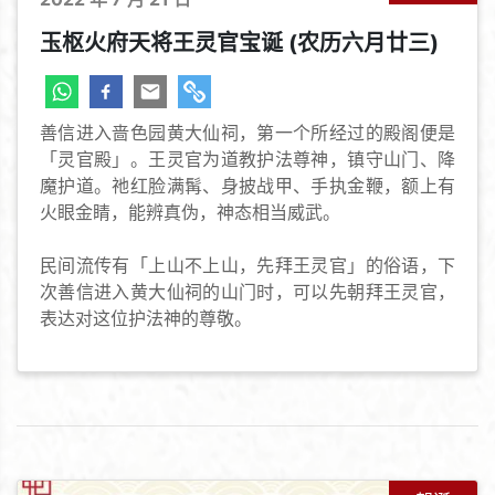
玉枢火府天将王灵官宝诞 (农历六月廿三)
善信进入啬色园黄大仙祠，第一个所经过的殿阁便是
「灵官殿」。王灵官为道教护法尊神，镇守山门、降
魔护道。祂红脸满髯、身披战甲、手执金鞭，额上有
火眼金睛，能辨真伪，神态相当威武。
民间流传有「上山不上山，先拜王灵官」的俗语，下
次善信进入黄大仙祠的山门时，可以先朝拜王灵官，
表达对这位护法神的尊敬。