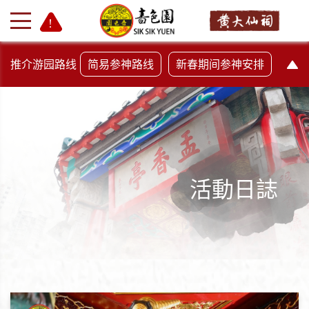
推介游园路线
简易参神路线
新春期间参神安排
活動日誌
+
-