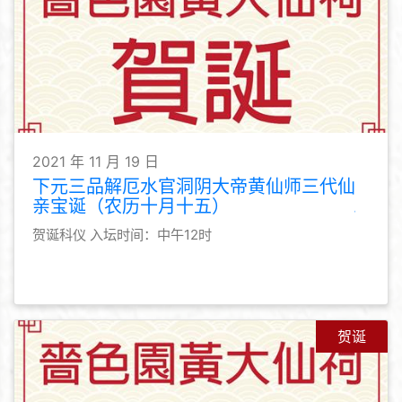
2021 年 11 月 19 日
下元三品解厄水官洞阴大帝黄仙师三代仙
亲宝诞（农历十月十五）
贺诞科仪 入坛时间：中午12时
贺诞