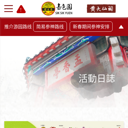
推介游园路线
简易参神路线
新春期间参神安排
活動日誌
+
-