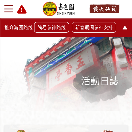
推介游园路线
简易参神路线
新春期间参神安排
活動日誌
+
-