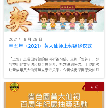
2021 年 8 月 29 日
辛丑年（2021）黄大仙师上契结缘仪式
「上契」是我国传统的民间祈福习俗，又称「契神」。即
与神明建立契约和拟亲属关系，祈求得到庇佑。上契能够
让善信与黄大仙师建立亲近关系，令善信更深刻感受仙师
的庇佑，是善信与黄大仙师结善缘的途径之一。本园亦会
为契子女恒常举办活动，让契子女勿忘仙恩，时常普济劝
善，弘扬黄大仙信仰的教义和文化。
活动