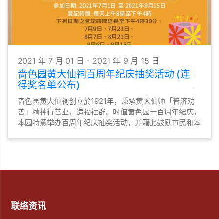
2021 年 7 月 01 日 - 2021 年 9 月 15 日
啬色园黄大仙祠百周年纪庆抽奖活动 (连
得奖名单公布)
啬色园黄大仙祠创立於1921年，秉承黄大仙师「普济劝
善」精神行善业，造福社群。时值啬色园一百周年纪庆，
本园特意举办百周年纪庆抽奖活动，并藉此鼓励市民和本
园员工及早接种新冠疫苗，响应政府「全城起动 快打疫
苗」计划，护己护人。
联络资讯