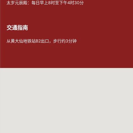
太岁元辰殿：每日早上8时至下午4时30分
交通指南
从黄大仙地铁站B2出口，步行约3分钟