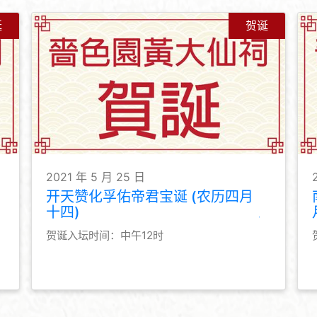
诞
贺诞
2021 年 5 月 25 日
开天赞化孚佑帝君宝诞 (农历四月
十四)
贺诞入坛时间：中午12时