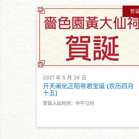
贺
2021 年 5 月 26 日
开天阐化正阳帝君宝诞 (农历四月
十五)
贺诞入坛时间：中午12时