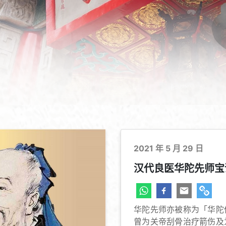
2021 年 5 月 29 日
汉代良医华陀先师宝诞
华陀先师亦被称为「华陀
曾为关帝刮骨治疗箭伤及