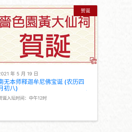
贺诞
2021 年 5 月 19 日
南无本师释迦牟尼佛宝诞 (农历四
月初八)
贺诞入坛时间：中午12时