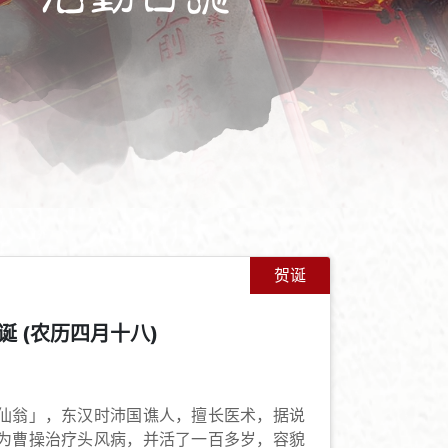
贺诞
 (农历四月十八)
+
-
仙翁」，东汉时沛国谯人，擅长医术，据说
为曹操治疗头风病，并活了一百多岁，容貌