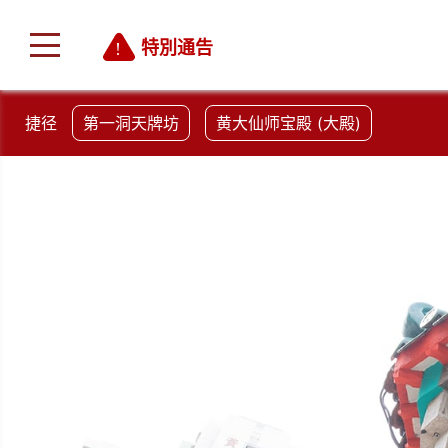
特別通告
捷径
第一洞天牌坊
黄大仙师宝殿 (大殿)