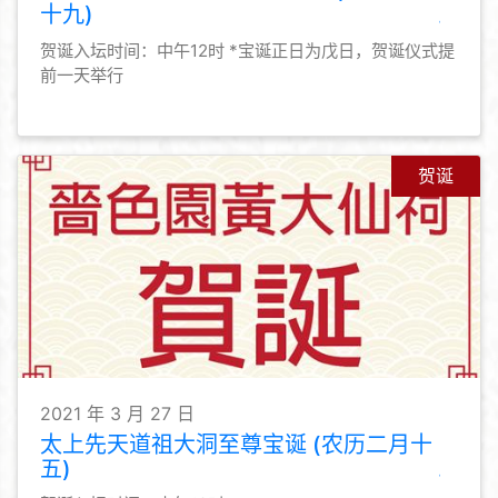
十九)
贺诞入坛时间：中午12时 *宝诞正日为戊日，贺诞仪式提
前一天举行
贺诞
2021 年 3 月 27 日
太上先天道祖大洞至尊宝诞 (农历二月十
五)