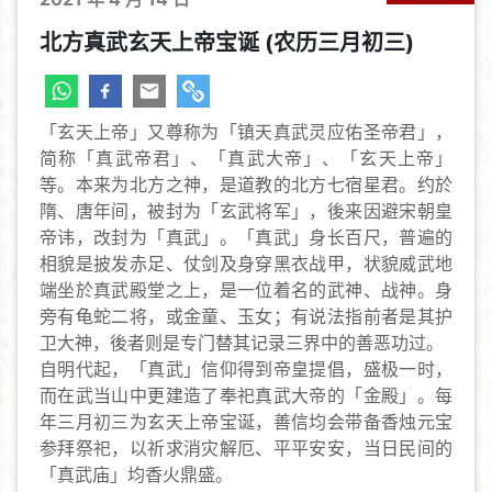
北方真武玄天上帝宝诞 (农历三月初三)
「玄天上帝」又尊称为「镇天真武灵应佑圣帝君」，
简称「真武帝君」、「真武大帝」、「玄天上帝」
等。本来为北方之神，是道教的北方七宿星君。约於
隋、唐年间，被封为「玄武将军」，後来因避宋朝皇
帝讳，改封为「真武」。「真武」身长百尺，普遍的
相貌是披发赤足、仗剑及身穿黑衣战甲，状貌威武地
端坐於真武殿堂之上，是一位着名的武神、战神。身
旁有龟蛇二将，或金童、玉女；有说法指前者是其护
卫大神，後者则是专门替其记录三界中的善恶功过。
自明代起，「真武」信仰得到帝皇提倡，盛极一时，
而在武当山中更建造了奉祀真武大帝的「金殿」。每
年三月初三为玄天上帝宝诞，善信均会带备香烛元宝
参拜祭祀，以祈求消灾解厄、平平安安，当日民间的
「真武庙」均香火鼎盛。