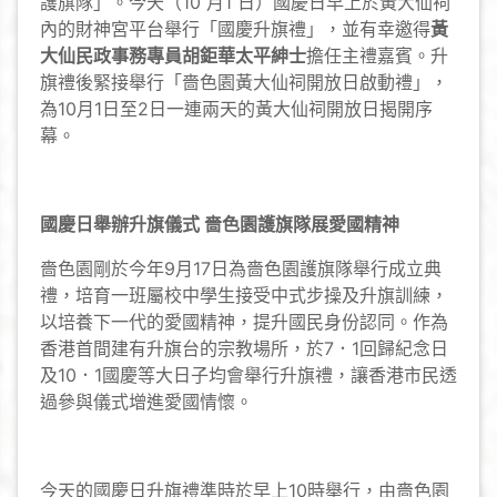
護旗隊」。今天（10 月1 日）國慶日早上於黃大仙祠
內的財神宮平台舉行「國慶升旗禮」，並有幸邀得
黃
大仙民政事務專員胡鉅華太平紳士
擔任主禮嘉賓。升
旗禮後緊接舉行「嗇色園黃大仙祠開放日啟動禮」，
為10月1日至2日一連兩天的黃大仙祠開放日揭開序
幕。
國慶日舉辦升旗儀式 嗇色園護旗隊展愛國精神
嗇色園剛於今年9月17日為嗇色園護旗隊舉行成立典
禮，培育一班屬校中學生接受中式步操及升旗訓練，
以培養下一代的愛國精神，提升國民身份認同。作為
香港首間建有升旗台的宗教場所，於7．1回歸紀念日
及10．1國慶等大日子均會舉行升旗禮，讓香港市民透
過參與儀式增進愛國情懷。
今天的國慶日升旗禮準時於早上10時舉行，由嗇色園