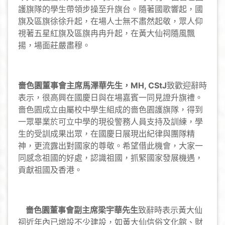
護旗隊的學生帶領步操至升旗台。隨著國歌響起，國
旗及區旗徐徐升起，在場人士無不肅然起敬，眾人仰
視著五星紅旗及區旗冉冉升起，在黃大仙祠隨風飄
揚，場面莊嚴肅穆。
嗇色園董事會主席馬澤華先生，
MH, CStJ
致歡迎辭時
表示，很高興在國慶日與在場嘉賓一同見證升旗禮。
嗇色園成立由屬校中學生組成的嗇色園護旗隊，得到
一眾畢業於可立中學的現役警務人員支持及訓練，學
生的受訓成果出眾，在國慶日展現出紀律與團隊精
神，更流露出對國家的尊敬。希望借此機會，大家一
同感念祖國的好處，認識祖國，抓緊國家發展機遇，
貢獻祖國及香港。
嗇色園董事會副主席梁宇華先生
致辭時表示黃大仙
祠近年內已增設不少建設，如黃大仙信俗文化館、財