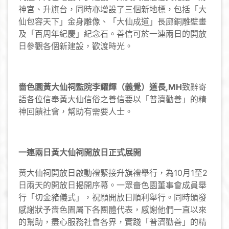
神宮、升旗台，同時亦增設了三個新地標，包括「大
仙包容天下」金身雕像、「大仙成道」長廊銅雕壁畫
及「百周年紀慶」紀念石。善信可於一連兩日的開放
日參觀各個新建設，歡渡時光。
嗇色園黃大仙祠監院李耀輝（義覺）道長
,MH
致辭寄
語各位信奉黃大仙信俗之善信要以「普濟勸善」的精
神回饋社會，幫助有需要人士。
一連兩日黃大仙祠開放日正式展開
黃大仙祠開放日啟動禮緊接升旗禮舉行，為10月1至2
日兩天的開放日揭開序幕。一眾嗇色園董事會成員舉
行「切金豬儀式」，祝願開放日順利舉行。同時頒發
感謝狀予嗇色園屬下各團體代表，感謝他們一直以來
的幫助，盡心服務社會各界，實踐「普濟勸善」的精