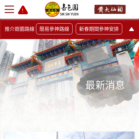
推介遊園路線
簡易參神路線
新春期間參神安排
最新消息
+
-