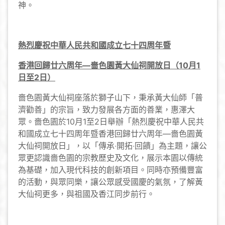
神。
熱烈慶祝中華人民共和國成立七十
四
周年暨
香港回歸廿
六
周年
—
嗇色園黃大仙祠開放日
（
10
月
1
日至
2
日）
嗇色園黃大仙祠座落於獅子山下，秉承黃大仙師「普
濟勸善」的宗旨，致力發展各方面的善業，惠澤大
眾。嗇色園於10月1至2日舉辦「熱烈慶祝中華人民共
和國成立七十四周年暨香港回歸廿六周年—嗇色園黃
大仙祠開放日」，以「傳承‧開拓‧回饋」為主題，讓公
眾更認識嗇色園的宗教歷史及文化，展示本園以傳統
為基礎，加入現代科技的創新項目。同時亦預備豐富
的活動，與眾同樂，讓公眾感受國慶的氣氛，了解黃
大仙祠更多，與祖國及香江同步前行。