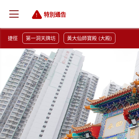
特別通告
捷徑
第一洞天牌坊
黃大仙師寶殿 (大殿)