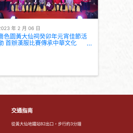
2023 年 2 月 06 日
嗇色園黃大仙祠癸卯年元宵佳節活
動 首辦漢服比賽傳承中華文化
市民絡繹不絕夜遊大仙祠
交通指南
從黃大仙地鐵站B2出口，步行約3分鐘