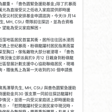
為嚴重。「嗇色園緊急援助基金｣除了於暴雨
萬元為直接受災之低收入家庭提供即時援
受災村民安排基金申請諮詢，今天(9 月14
, MH, CStJ 帶隊前往探訪，並為合資格
，望能為受災家庭解困。
低窪地區居民首當其衝，居所往往因水浸而
次遇上世紀暴雨，粉嶺龍躍村居民指黑雨當
深至胸口，傢俬雜物大部分被浸壞。「嗇色
情況後立即派員於9 月12 日親身到粉嶺龍
社區發展計劃支援中心協助聯絡居民，現場
詢，隨後馬上為第一天收到的30 個申請進
席馬澤華先生, MH, CStJ 與嗇色園緊急援助
時援助金共30 張支票一同前往探訪龍躍村
中情況，並逐一向受災家庭送上即時援助金
表示，「慰問龍躍村受災居民家中現況時，
指傢俬全數報廢，需要重新購買，有老人家