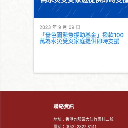
2023 年 9 月 09 日
「嗇色園緊急援助基金」撥款100
萬為水災受災家庭提供即時支援
聯絡資訊
地址：香港九龍黃大仙竹園村二號
電話：
(852) 2327 8141