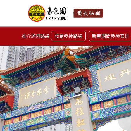
推介遊園路線
簡易參神路線
新春期間參神安排