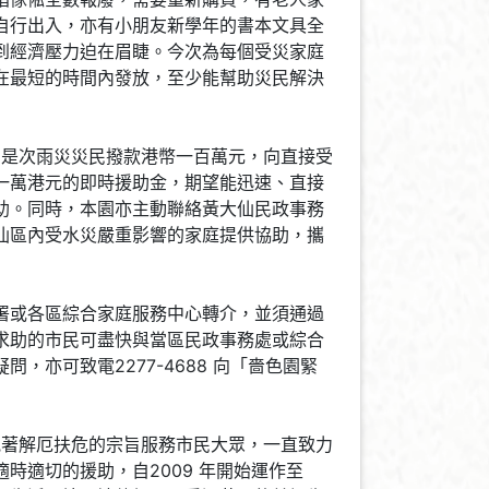
自行出入，亦有小朋友新學年的書本文具全
到經濟壓力迫在眉睫。今次為每個受災家庭
在最短的時間內發放，至少能幫助災民解決
為是次雨災災民撥款港幣一百萬元，向直接受
一萬港元的即時援助金，期望能迅速、直接
助。同時，本園亦主動聯絡黃大仙民政事務
仙區內受水災嚴重影響的家庭提供協助，攜
署或各區綜合家庭服務中心轉介，並須通過
求助的市民可盡快與當區民政事務處或綜合
，亦可致電2277-4688 向「嗇色園緊
抱著解厄扶危的宗旨服務市民大眾，一直致力
時適切的援助，自2009 年開始運作至