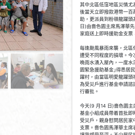
其中北區低窪地區災情尤
後當天立即撥款港幣一百
助，更派員到粉嶺龍躍頭為
日)由嗇色園主席馬澤華先生
家庭送上即時援助金支票
每逢颱風暴雨來襲，北區
遭受不同程度的損壞。今
晚雨水湧入屋內，一度水
園緊急援助基金｣得悉居民
躍村，由當區明愛龍躍頭
為受災戶進行基金申請諮
行審批。
今天(9 月14 日)嗇色園主
基金小組成員帶着首批即
受災戶，親身慰問居民家
支票。嗇色園馬澤華主席
讓我感受至深。不少居民