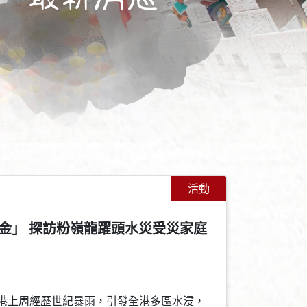
活動
金」 探訪粉嶺龍躍頭水災受災家庭
+
-
日）香港上周經歷世紀暴雨，引發全港多區水浸，