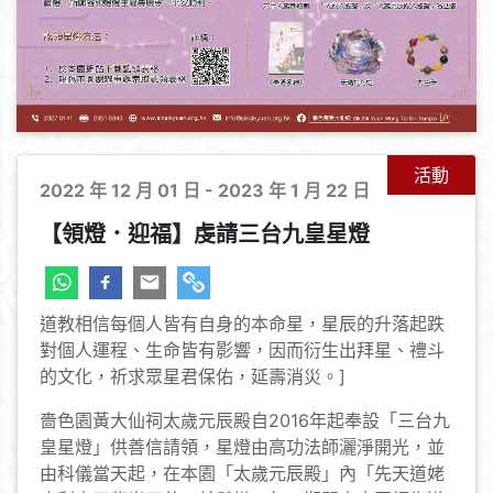
活動
2022 年 12 月 01 日 - 2023 年 1 月 22 日
【領燈．迎福】虔請三台九皇星燈
道教相信每個人皆有自身的本命星，星辰的升落起跌
對個人運程、生命皆有影響，因而衍生出拜星、禮斗
的文化，祈求眾星君保佑，延壽消災。]
嗇色園黃大仙祠太歲元辰殿自2016年起奉設「三台九
皇星燈」供善信請領，星燈由高功法師灑淨開光，並
由科儀當天起，在本園「太歲元辰殿」內「先天道姥