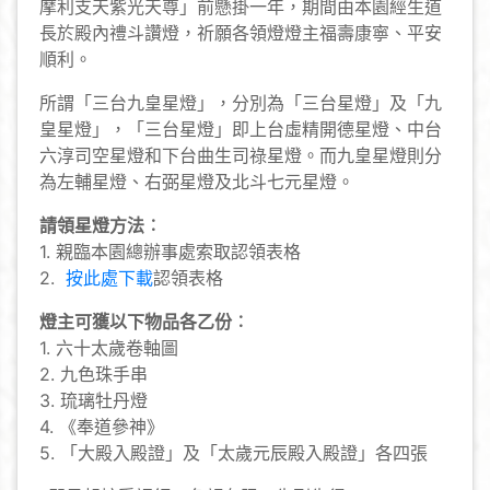
摩利支天紫光天尊」前懸掛一年，期間由本園經生道
長於殿內禮斗讚燈，祈願各領燈燈主福壽康寧、平安
順利。
所謂「三台九皇星燈」，分別為「三台星燈」及「九
皇星燈」，「三台星燈」即上台虛精開德星燈、中台
六淳司空星燈和下台曲生司祿星燈。而九皇星燈則分
為左輔星燈、右弼星燈及北斗七元星燈。
請領星燈方法︰
1. 親臨本園總辦事處索取認領表格
2.
按此處下載
認領表格
燈主可獲以下物品各乙份︰
1. 六十太歲卷軸圖
2. 九色珠手串
3. 琉璃牡丹燈
4. 《奉道參神》
5. 「大殿入殿證」及「太歲元辰殿入殿證」各四張