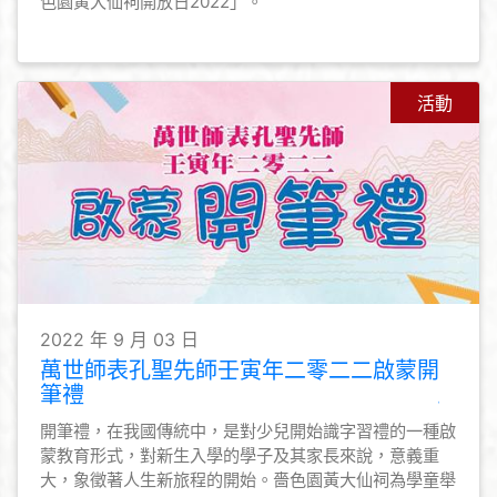
色園黃大仙祠開放日2022」。
活動
2022 年 9 月 03 日
萬世師表孔聖先師壬寅年二零二二啟蒙開
筆禮
開筆禮，在我國傳統中，是對少兒開始識字習禮的一種啟
蒙教育形式，對新生入學的學子及其家長來說，意義重
大，象徵著人生新旅程的開始。嗇色園黃大仙祠為學童舉