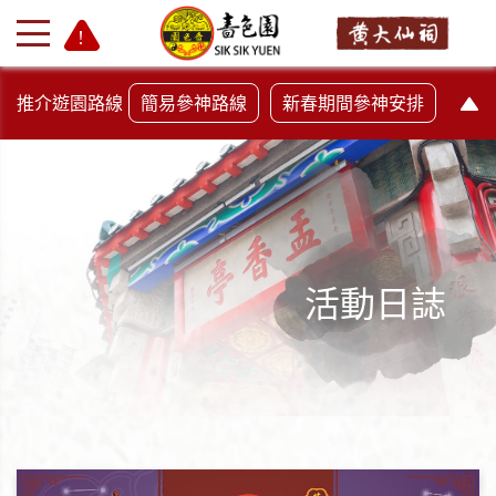
推介遊園路線
簡易參神路線
新春期間參神安排
活動日誌
+
-