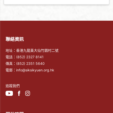
行宗教儀式，禮拜孔聖先師，希望莘莘學子得神明庇佑，
並為他們啟蒙啟智的同時，亦能讓他們明白讀書做人的道
理，為開學前做好心態上的準備。
聯絡資訊
地址：香港九龍黃大仙竹園村二號
電話：
(852) 2327 8141
傳真：
(852) 2351 5640
電郵：
info@siksikyuen.org.hk
追蹤我們