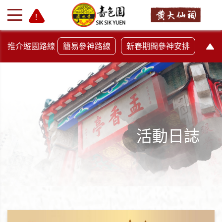
推介遊園路線
簡易參神路線
新春期間參神安排
活動日誌
+
-