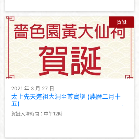
賀誕
2021 年 3 月 27 日
太上先天道祖大洞至尊寶誕 (農曆二月十
五)
賀誕入壇時間：中午12時