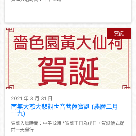
賀誕
2021 年 3 月 31 日
南無大慈大悲觀世音菩薩寶誕 (農曆二月
十九)
賀誕入壇時間：中午12時 *寶誕正日為戊日，賀誕儀式提
前一天舉行