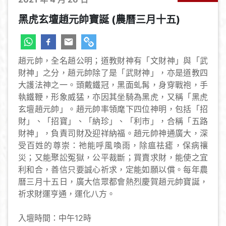
黑虎玄壇趙元帥寶誕 (農曆三月十五)
趙元帥，全名趙公明；道教財神有「文財神」與「武
財神」之分，趙元帥除了是「武財神」，亦是道教四
大護法神之一。頭戴鐵冠，黑面虬髯，身穿戰袍，手
執鐵鞭，形象威猛，亦因其坐騎為黑虎，又稱「黑虎
玄壇趙元帥」。趙元帥率領麾下四位神明，包括「招
財」、「招寶」、「納珍」、「利市」，合稱「五路
財神」，負責司財及迎祥納福。趙元帥神通廣大，深
受百姓的尊崇：祂能呼風喚雨，除瘟祛瘧，保病禳
災；又能聚訟冤獄，公平裁斷；買賣求財，能使之宜
利和合，善信只要誠心祈求，定能如願以償。每年農
曆三月十五日，廣大信眾都會熱烈慶賀趙元帥寶誕，
祈求財運亨通，運化八方。
入壇時間：中午12時