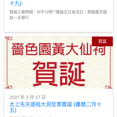
十九)
賀誕入壇時間：中午12時 *寶誕正日為戊日，賀誕儀式提
前一天舉行
賀誕
2021 年 3 月 27 日
太上先天道祖大洞至尊寶誕 (農曆二月十
五)