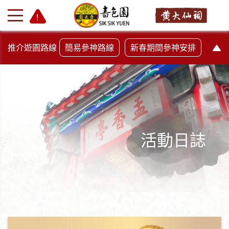
推介遊園路線
簡易參神路線
新春期間參神安排
活動日誌
+
-