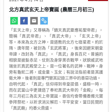
北方真武玄天上帝寶誕 (農曆三月初三)
「玄天上帝」又尊稱為「鎮天真武靈應祐聖帝君」，
簡稱「真武帝君」、「真武大帝」、「玄天上帝」
等。本來為北方之神，是道教的北方七宿星君。約於
隋、唐年間，被封為「玄武將軍」，後來因避宋朝皇
帝諱，改封為「真武」。「真武」身長百尺，普遍的
相貌是披髮赤足、仗劍及身穿黑衣戰甲，狀貌威武地
端坐於真武殿堂之上，是一位著名的武神、戰神。身
旁有龜蛇二將，或金童、玉女；有說法指前者是其護
衛大神，後者則是專門替其記錄三界中的善惡功過。
自明代起，「真武」信仰得到帝皇提倡，盛極一時，
而在武當山中更建造了奉祀真武大帝的「金殿」。每
年三月初三為玄天上帝寶誕，善信均會帶備香燭元寶
參拜祭祀，以祈求消災解厄、平平安安，當日民間的
「真武廟」均香火鼎盛。