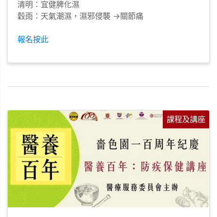
清明：宜健脾化濕
穀雨：天氣潮濕，濕邪侵襲 ->關節痛
報名按此
課程及講座