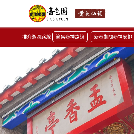
推介遊園路線
簡易參神路線
新春期間參神安排