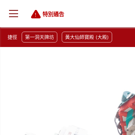
特別通告
捷徑
第一洞天牌坊
黃大仙師寶殿 (大殿)