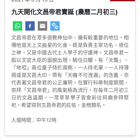
九天開化文昌帝君寶誕 (農曆二月初三)
文昌帝君在眾多道教神仙中，擁有較重要的地位。相
傳他是天上文曲星的化身，既是負責主宰功名、祿位
之神，又是中國古代士人學子的守護神。文昌帝君一
般以文官大臣的面貌出現，騎住白騾，有「天聾」、
「地啞」兩位童子侍於兩側，一人持毛筆，一人持簿
冊或是文昌大印，帶有「天機不可洩漏」的含義，亦
代表著文昌帝君的公正廉明。在實行科舉制度期間，
崇拜「文昌帝君」的風氣極為流行，在每年二月初三
日的文昌誕期，一眾莘莘學子皆會前往祠廟參拜祭
祀，希望得到文昌帝君的庇佑，金榜題名。
入壇時間：中午12時