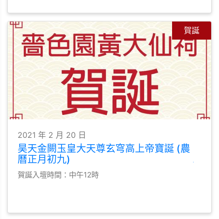
賀誕
2021 年 2 月 20 日
昊天金闕玉皇大天尊玄穹高上帝寶誕 (農
曆正月初九)
賀誕入壇時間：中午12時