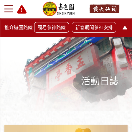
推介遊園路線
簡易參神路線
新春期間參神安排
活動日誌
+
-