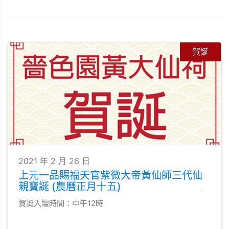
賀誕
2021 年 2 月 26 日
上元一品賜福天官紫微大帝黃仙師三代仙
親寶誕 (農曆正月十五)
賀誕入壇時間：中午12時