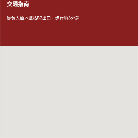
交通指南
從黃大仙地鐵站B2出口，步行約3分鐘