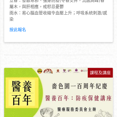
立春：發散寒邪、強身防疫(冬春交界，流感高峰)春
屬木，與肝相應，戒怒忌憂鬱
雨水：易心腦血管收縮令血壓上升；呼吸系統刺激/感
染
按此報名
課程及講座