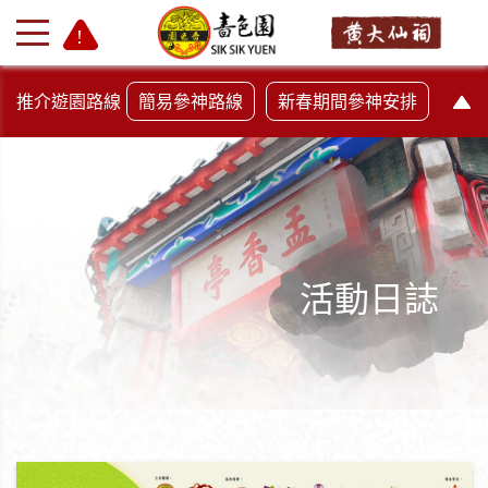
推介遊園路線
簡易參神路線
新春期間參神安排
活動日誌
+
-