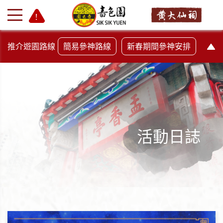
推介遊園路線
簡易參神路線
新春期間參神安排
活動日誌
+
-