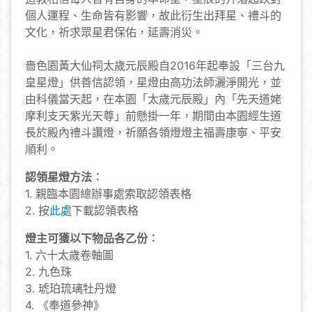
個人運程、生命皆有影響，故此衍生出拜星、禮斗的
文化，祈求眾星君保佑，延壽消災。
嗇色園黃大仙祠太歲元辰殿自2016年起奉設「三台九
皇星燈」供善信認領，星燈由高功法師灑淨開光，並
由科儀當天起，在本園「太歲元辰殿」內「先天道姥
摩利支天紫光天尊」前懸掛一年，期間由本園經生道
長於殿內禮斗讚燈，祈願各領燈燈主福壽康寧、平安
順利。
認領星燈方法︰
1. 親臨本園總辦事處索取認領表格
2. 按
此處
下載認領表格
燈主可獲以下物品各乙份︰
1. 六十太歲卷軸圖
2. 九色珠
3. 琥珀琉璃牡丹燈
4. 《奉道參神》