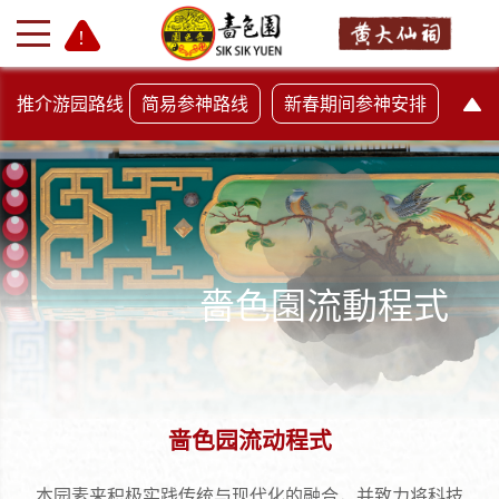
推介游园路线
简易参神路线
新春期间参神安排
嗇色園流動程式
+
-
啬色园流动程式
本园素来积极实践传统与现代化的融合，并致力将科技