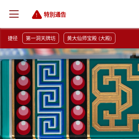
特別通告
捷径
第一洞天牌坊
黄大仙师宝殿 (大殿)