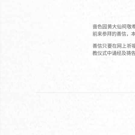
啬色园黄大仙祠敬
前来参拜的善信，
善信只要在网上祈
教仪式中诵经及祷