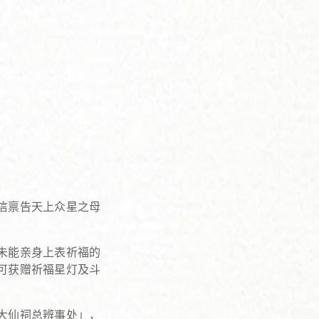
信禀告天上众星之母
未能亲身上表祈福的
可获赠祈福星灯及斗
大仙祠总辨事处」，