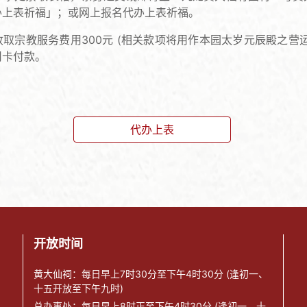
办上表祈福」；或网上报名代办上表祈福。
取宗教服务费用300元 (相关款项将用作本园太岁元辰殿之营
用卡付款。
代办上表
开放时间
黄大仙祠：每日早上7时30分至下午4时30分 (逢初一、
十五开放至下午九时)
总办事处：每日早上8时正至下午4时30分 (逢初一、十