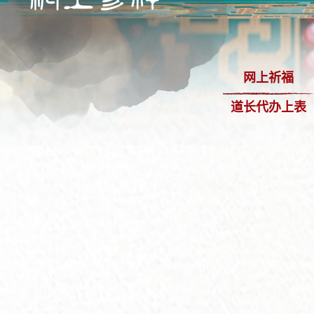
网上祈福
道长代办上表
+
-