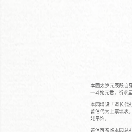
本园太岁元辰殿自
—斗姥元君，祈求
本园增设「道长代
善信代为上禀填表
姥吊饰。
善信可亲临本园总