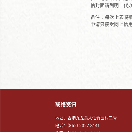
信封面请列明「代
备注∶每次上表将收
申请只接受网上信
联络资讯
地址：香港九龙黄大仙竹园村二号
电话：
(852) 2327 8141